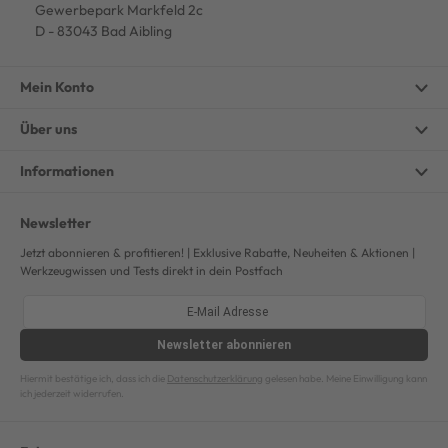
Gewerbepark Markfeld 2c
D - 83043 Bad Aibling
Mein Konto
Über uns
Informationen
Newsletter
Jetzt abonnieren & profitieren! | Exklusive Rabatte, Neuheiten & Aktionen |
Werkzeugwissen und Tests direkt in dein Postfach
Newsletter
abonnieren
Hiermit bestätige ich, dass ich die
Datenschutzerklärung
gelesen habe. Meine Einwilligung kann
ich jederzeit widerrufen.