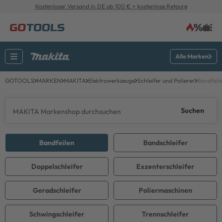
Kostenloser Versand in DE ab 100 € + kostenlose Retoure
Alle Marken
GOTOOLS
MARKEN
MAKITA
Elektrowerkzeuge
Schleifer und Polierer
Bandfeil
Suchen
Bandfeilen
Bandschleifer
Doppelschleifer
Exzenterschleifer
Geradschleifer
Poliermaschinen
Schwingschleifer
Trennschleifer