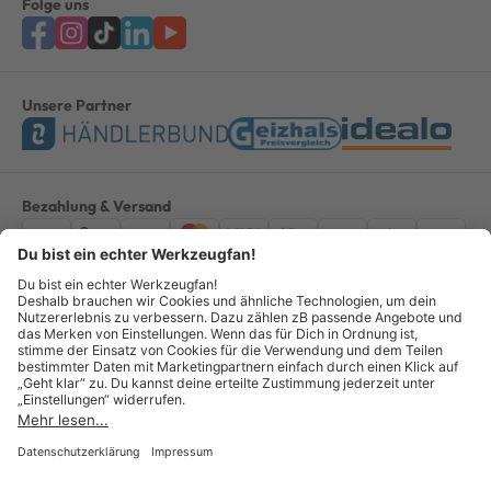
Folge uns
Unsere Partner
Bezahlung & Versand
Impressum
AGB
Datenschutz
Widerruf
Vertrag widerrufen
Alle Preise verstehen sich inkl. ges. MwSt. *Kostenloser Versand innerhalb
Deutschlands, bei Bestellungen ab 100,00 Euro.
© Copyright 2026 GOTOOLS GmbH - Alle Rechte vorbehalten. powered by
createyourtemplate