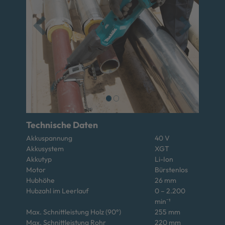
Technische Daten
Akkuspannung
40 V
Akkusystem
XGT
Akkutyp
Li-Ion
Motor
Bürstenlos
Hubhöhe
26 mm
Hubzahl im Leerlauf
0 – 2.200
min⁻¹
Max. Schnittleistung Holz (90°)
255 mm
Max. Schnittleistung Rohr
220 mm