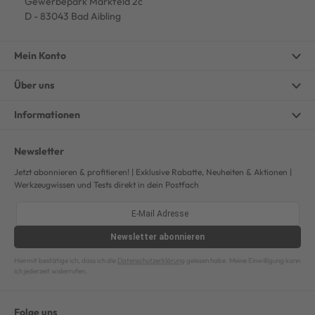
Gewerbepark Markfeld 2c
D - 83043 Bad Aibling
Mein Konto
Über uns
Informationen
Newsletter
Jetzt abonnieren & profitieren! | Exklusive Rabatte, Neuheiten & Aktionen |
Werkzeugwissen und Tests direkt in dein Postfach
Newsletter
abonnieren
Hiermit bestätige ich, dass ich die
Datenschutzerklärung
gelesen habe. Meine Einwilligung kann
ich jederzeit widerrufen.
Folge uns