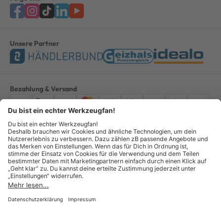
Unsere Partner
Bezahlung & Versand
Impressum
AGB
Datenschutz
Widerruf
Vertrag widerrufen
Alle Preise verstehen sich inkl. ges. MwSt. *Kostenloser Versand innerhalb
Deutschlands, bei Bestellungen ab 100,00 Euro.
© Copyright 2026 GOTOOLS GmbH - Alle Rechte vorbehalten. powered by
createyourtemplate