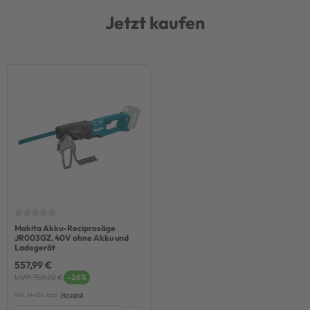
Jetzt kaufen
Makita Akku-Reciprosäge
JR003GZ, 40V ohne Akku und
Ladegerät
557,99 €
UVP 759,22 €
-26%
inkl. MwSt. zzgl.
Versand