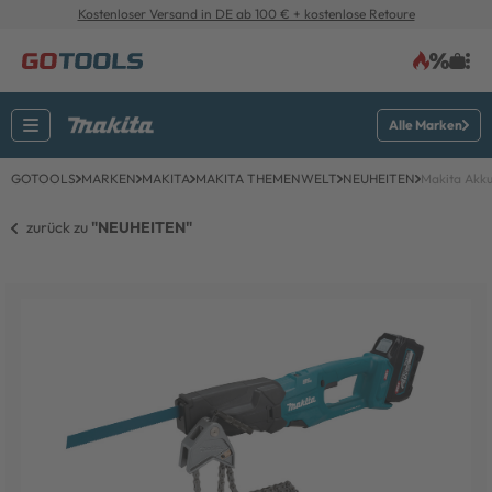
Kostenloser Versand in DE ab 100 € + kostenlose Retoure
Alle Marken
GOTOOLS
MARKEN
MAKITA
MAKITA THEMENWELT
NEUHEITEN
Makita Akk
zurück zu 
"NEUHEITEN"