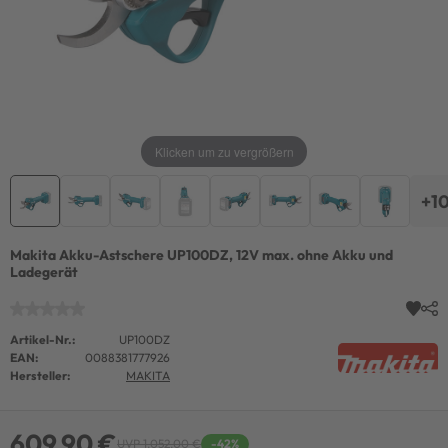
Klicken um zu vergrößern
+1
Makita Akku-Astschere UP100DZ, 12V max. ohne Akku und
Ladegerät
Artikel-Nr.:
UP100DZ
EAN:
0088381777926
Hersteller:
MAKITA
609,90 €
UVP 1.052,00 €
-42%