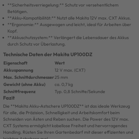
**Sicherheitsverriegelung:** Schutz vor versehentlichem
Betätigen.
**Akku-Kompatibilität:** Nutzt alle Makita 12V max. CXT Akkus.
**Ergonomie:** Ausgewogen und leicht, ideal für Arbeiten über
Kopf.
**Akkuschutzsystem:** Verlängert die Lebensdauer des Akkus
durch Schutz vor Überlastung.
Technische Daten der Makita UP100DZ
Eigenschaft
Wert
Akkuspannung
12 V max. (CXT)
Max. Schnittdurchmesser
25 mm
Gewicht (ohne Akku)
ca. 0,7 kg
Schnittfrequenz
Typ. 0,8 Schnitte/Sekunde
Fazit
Die **Makita Akku-Astschere UP100DZ** ist das ideale Werkzeug
für alle, die Präzision, Schnelligkeit und Arbeitskomfort beim
Schneiden von Ästen und Reben suchen. Die Power des 12V max.
CXT Systems ermöglicht kabellose Freiheit und hervorragendes
Handling. Rüsten Sie Ihren Gartenbedarf mit dieser effizienten und
leichten Astschere aus!