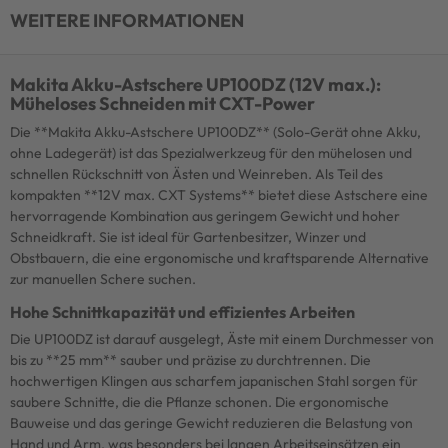
WEITERE INFORMATIONEN
Makita Akku-Astschere UP100DZ (12V max.):
Müheloses Schneiden mit CXT-Power
Die **Makita Akku-Astschere UP100DZ** (Solo-Gerät ohne Akku,
ohne Ladegerät) ist das Spezialwerkzeug für den mühelosen und
schnellen Rückschnitt von Ästen und Weinreben. Als Teil des
kompakten **12V max. CXT Systems** bietet diese Astschere eine
hervorragende Kombination aus geringem Gewicht und hoher
Schneidkraft. Sie ist ideal für Gartenbesitzer, Winzer und
Obstbauern, die eine ergonomische und kraftsparende Alternative
zur manuellen Schere suchen.
Hohe Schnittkapazität und effizientes Arbeiten
Die UP100DZ ist darauf ausgelegt, Äste mit einem Durchmesser von
bis zu **25 mm** sauber und präzise zu durchtrennen. Die
hochwertigen Klingen aus scharfem japanischen Stahl sorgen für
saubere Schnitte, die die Pflanze schonen. Die ergonomische
Bauweise und das geringe Gewicht reduzieren die Belastung von
Hand und Arm, was besonders bei langen Arbeitseinsätzen ein