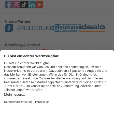
Unsere Partner
Bezahlung & Versand
Impressum
AGB
Datenschutz
Widerruf
Vertrag widerrufen
Alle Preise verstehen sich inkl. ges. MwSt. *Kostenloser Versand innerhalb
Deutschlands, bei Bestellungen ab 100,00 Euro.
© Copyright 2026 GOTOOLS GmbH - Alle Rechte vorbehalten. powered by
createyourtemplate