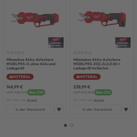
Milwaukee Akku-Astschere
Milwaukee Akku-Astschere
M12BLPRS-0, ohne Akku und
M12BLPRS-202, 2x 2,0 Ah +
Ladegerät
Ladegerät im Karton
HOTDEAL
HOTDEAL
148,99 €
238,99 €
UVP 320,11 €
über 25%
UVP 415,31 €
über 25%
inkl. MwSt. zzgl.
Versand
inkl. MwSt. zzgl.
Versand
In den Warenkorb
In den Warenkorb