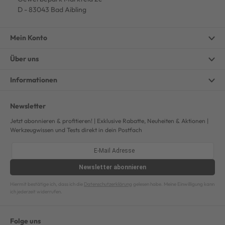
D - 83043 Bad Aibling
Mein Konto
Über uns
Informationen
Newsletter
Jetzt abonnieren & profitieren! | Exklusive Rabatte, Neuheiten & Aktionen |
Werkzeugwissen und Tests direkt in dein Postfach
Newsletter
abonnieren
Hiermit bestätige ich, dass ich die
Datenschutzerklärung
gelesen habe. Meine Einwilligung kann
ich jederzeit widerrufen.
Folge uns