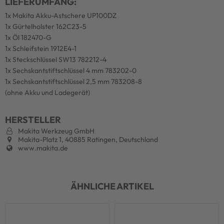
LIEFERUMFANG:
1x Makita Akku-Astschere UP100DZ
1x Gürtelholster 162C23-5
1x Öl 182470-G
1x Schleifstein 1912E4-1
1x Steckschlüssel SW13 782212-4
1x Sechskantstiftschlüssel 4 mm 783202-0
1x Sechskantstiftschlüssel 2,5 mm 783208-8
(ohne Akku und Ladegerät)
HERSTELLER
Makita Werkzeug GmbH
Makita-Platz 1, 40885 Ratingen, Deutschland
www.makita.de
ÄHNLICHE ARTIKEL