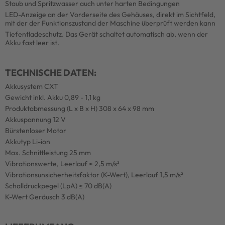
Staub und Spritzwasser auch unter harten Bedingungen
LED-Anzeige an der Vorderseite des Gehäuses, direkt im Sichtfeld,
mit der der Funktionszustand der Maschine überprüft werden kann
Tiefentladeschutz. Das Gerät schaltet automatisch ab, wenn der
Akku fast leer ist.
TECHNISCHE DATEN:
Akkusystem CXT
Gewicht inkl. Akku 0,89 - 1,1 kg
Produktabmessung (L x B x H) 308 x 64 x 98 mm
Akkuspannung 12 V
Bürstenloser Motor
Akkutyp Li-ion
Max. Schnittleistung 25 mm
Vibrationswerte, Leerlauf ≤ 2,5 m/s²
Vibrationsunsicherheitsfaktor (K-Wert), Leerlauf 1,5 m/s²
Schalldruckpegel (LpA) ≤ 70 dB(A)
K-Wert Geräusch 3 dB(A)