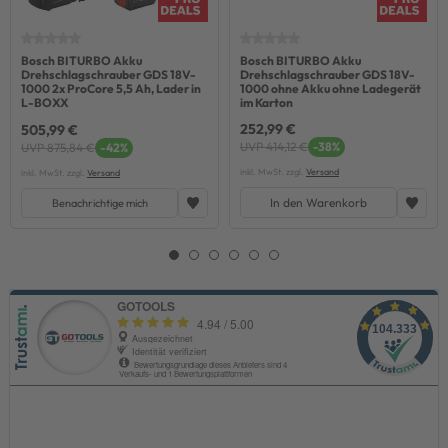
Bosch BITURBO Akku
Bosch BITURBO Akku
Drehschlagschrauber GDS 18V-
Drehschlagschrauber GDS 18V-
1000 2x ProCore 5,5 Ah, Lader in
1000 ohne Akku ohne Ladegerät
L-BOXX
im Karton
252,99 €
505,99 €
UVP 414,12 €
-38%
UVP 875,84 €
-42%
inkl. MwSt. zzgl.
Versand
inkl. MwSt. zzgl.
Versand
In den Warenkorb
Benachrichtige mich