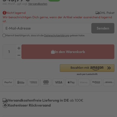
inkl. MwSt., ggf. zzgl.
Versandkosten
Nicht lagernd
DHL Paket
Wir benachrichtigen Dich gerne, wenn der Artikel wieder ausreichend lagernd
ist.
Senden
Hiermit bestätige ich, dass ich die
Daten­schutz­erklärung
gelesen habe.
In den Warenkorb
Versandkostenfreie Lieferung in DE
ab 100€
Kostenloser Rückversand