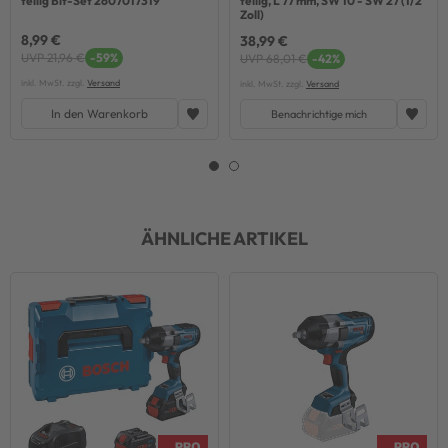
teilig Bit-Set 2607017319
teilig, L 77 mm, SW 10 - SW 27 (1/2
Zoll)
8,99 €
38,99 €
UVP 21,96 €
-59%
UVP 68,01 €
-42%
inkl. MwSt. zzgl.
Versand
inkl. MwSt. zzgl.
Versand
In den Warenkorb
Benachrichtige mich
ÄHNLICHE ARTIKEL