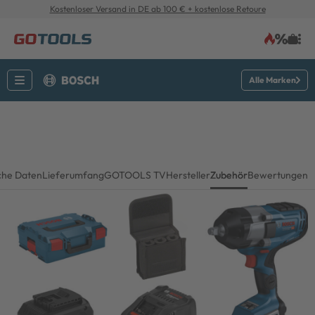
Kostenloser Versand in DE ab 100 € + kostenlose Retoure
Alle Marken
che Daten
Lieferumfang
GOTOOLS TV
Hersteller
Zubehör
Bewertungen