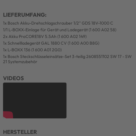
LIEFERUMFANG:
1x Bosch Akku-Drehschlagschrauber 1/2'' GDS 18V-1000 C
1/1 L-BOXX-Einlage für Gerät und Ladegerät (1 600 A02 58)
2x Akku ProCORE18V 5.5Ah (1 600 A02 149)
1x Schnellladegerät GAL 1880 CV (1 600 A00 B8G)
1x L-BOXX 136 (1 600 A01 2G0)
1x Bosch Steckschlüsseleinsätze-Set 3-teilig 2608551102 SW 17 - SW
21 Systemzubehör
VIDEOS
HERSTELLER