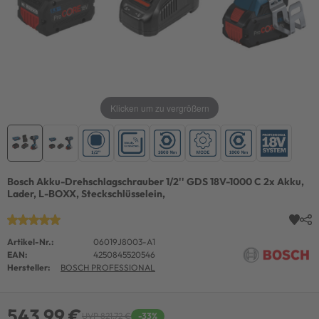
Klicken um zu vergrößern
Bosch Akku-Drehschlagschrauber 1/2'' GDS 18V-1000 C 2x Akku,
Lader, L-BOXX, Steckschlüsselein,
Artikel-Nr.:
06019J8003-A1
EAN:
4250845520546
Hersteller:
BOSCH PROFESSIONAL
543,99 €
UVP 821,72 €
-33%