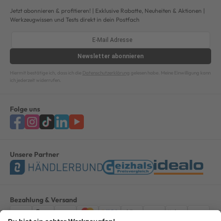
Jetzt abonnieren & profitieren! | Exklusive Rabatte, Neuheiten & Aktionen |
Werkzeugwissen und Tests direkt in dein Postfach
Newsletter
abonnieren
Hiermit bestätige ich, dass ich die
Datenschutzerklärung
gelesen habe. Meine Einwilligung kann
ich jederzeit widerrufen.
Folge uns
Unsere Partner
Bezahlung & Versand