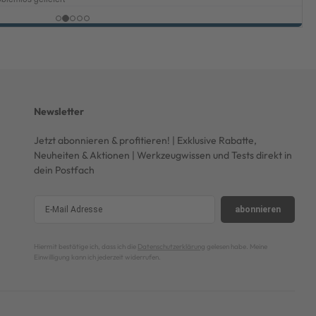
Newsletter
Jetzt abonnieren & profitieren! | Exklusive Rabatte,
Neuheiten & Aktionen | Werkzeugwissen und Tests direkt in
dein Postfach
abonnieren
Hiermit bestätige ich, dass ich die
Datenschutzerklärung
gelesen habe. Meine
Einwilligung kann ich jederzeit widerrufen.