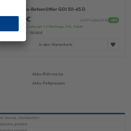
Bosch Akku-Betonrüttler GDI 50-65 D
919,99 €
UVP 1.284,01 €
-28%
Versandfertig, Lieferzeit 1-3 Werktage, DHL-Paket
inkl. MwSt. zzgl.
Versand
In den Warenkorb
Akku-Rührwerke
Akku-Fettpressen