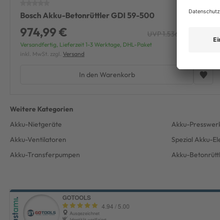
Bosch Akku-Betonrüttler GDI 59-500
974,99 €
UVP 1.536,29 €
-36%
Versandfertig, Lieferzeit 1-3 Werktage, DHL-Paket
inkl. MwSt. zzgl.
Versand
In den Warenkorb
Akku-Nietgeräte
Akku-Presswer
Akku-Ventilatoren
Spezial Akku-E
Akku-Transferpumpen
Akku-Betonrütt