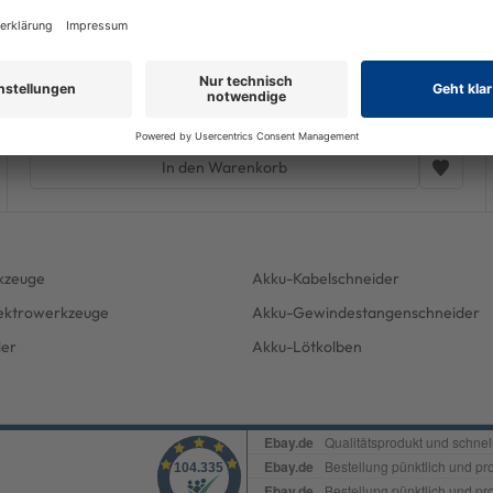
Bosch Akku-Betonrüttler GDI 59-65 D
899,99 €
UVP 1.413,72 €
-36%
Versandfertig, Lieferzeit 1-3 Werktage, DHL-Paket
inkl. MwSt. zzgl.
Versand
In den Warenkorb
kzeuge
Akku-Kabelschneider
lektrowerkzeuge
Akku-Gewindestangenschneider
ler
Akku-Lötkolben