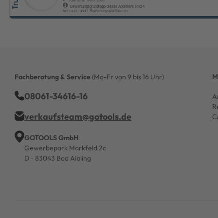
M
Fachberatung & Service
(Mo-Fr von 9 bis 16 Uhr)
08061-34616-16
A
R
verkaufsteam@gotools.de
C
GOTOOLS GmbH
Gewerbepark Markfeld 2c
D - 83043 Bad Aibling