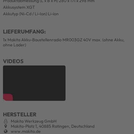
Produktabmessung (L x B x H) 280 x 171 x 298 mm
Akkusystem XGT
Akkutyp (Ni-Cd / Li-Ion) Li-ion
LIEFERUMFANG:
1x Makita Akku-Baustellenradio MR003GZ 40V max. (ohne Akku,
ohne Lader)
VIDEOS
HERSTELLER
Makita Werkzeug GmbH
Makita-Platz 1, 40885 Ratingen, Deutschland
www.makita.de