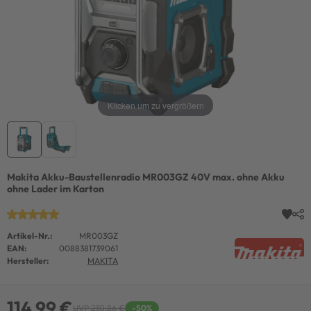
Klicken um zu vergrößern
Makita Akku-Baustellenradio MR003GZ 40V max. ohne Akku
ohne Lader im Karton
Artikel-Nr.:
MR003GZ
EAN:
0088381739061
Hersteller:
MAKITA
114,99 €
UVP 230,86 €
-50%