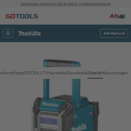
Kostenloser Versand in DE ab 100 € + kostenlose Retoure
Alle Marken
ieferumfang
GOTOOLS TV
Hersteller
Downloads
Zubehör
Bewertungen