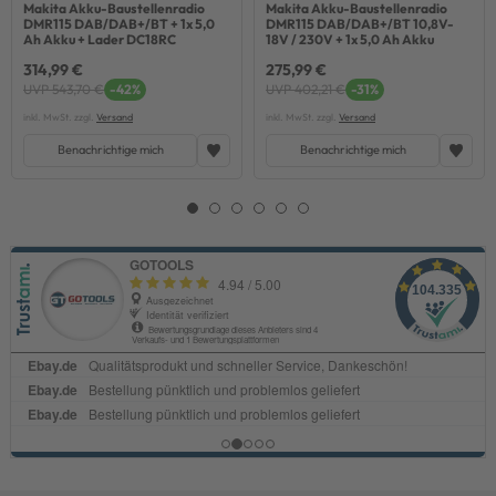
Makita Akku-Baustellenradio
Makita Akku-Baustellenradio
DMR115 DAB/DAB+/BT + 1x 5,0
DMR115 DAB/DAB+/BT 10,8V-
Ah Akku + Lader DC18RC
18V / 230V + 1x 5,0 Ah Akku
314,99 €
275,99 €
UVP 543,70 €
-42%
UVP 402,21 €
-31%
inkl. MwSt. zzgl.
Versand
inkl. MwSt. zzgl.
Versand
Benachrichtige mich
Benachrichtige mich