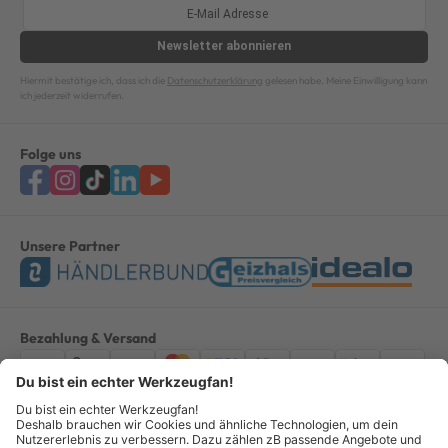
Newsletter
abonnieren
Hiermit bestätige ich, dass ich die
Datenschutzerklärung
gelesen habe. Meine Einwilligung kann
ich jederzeit widerrufen.
Folge uns
Unsere Partner
Bezahlung & Versand
Impressum
AGB
Datenschutz
Widerruf
Vertrag widerrufen