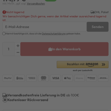
inkl. MwSt., ggf. zzgl.
Versandkosten
Nicht lagernd
DHL Paket
Wir benachrichtigen Dich gerne, wenn der Artikel wieder ausreichend lagernd
ist.
Senden
Hiermit bestätige ich, dass ich die
Daten­schutz­erklärung
gelesen habe.
In den Warenkorb
Versandkostenfreie Lieferung in DE
ab 100€
Kostenloser Rückversand