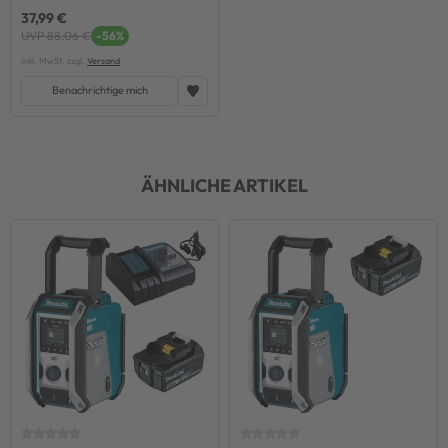
37,99 €
UVP 88,06 €
-56%
inkl. MwSt. zzgl.
Versand
Benachrichtige mich
ÄHNLICHE ARTIKEL