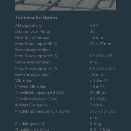
Technische Daten
Akkuspannung
40 V
Bürstenloser Motor
Ja
Drahtdurchmesser
1,6 mm
Max. Bindekapazität (2
25 x 29 mm
Bewehrungsstäbe)
Max. Bindekapazität (3
(19 x 19) x 25
Bewehrungsstäbe)
mm
Max. Bindekapazität (4
(16 x 16) x (16 x
Bewehrungsstäbe)
16) mm
Vibration
≤ 2,5 m/s²
K-Wert Vibration
1,5 m/s²
Schallleistungspegel (LWA)
88 dB(A)
Schalldruckpegel (LpA)
80 dB(A)
K-Wert Geräusch
3 dB(A)
Produktabmessung (L x B x H)
375 x 113 x 331
mm
Produktgewicht
2,6 kg
Gewicht inkl. Akku
3,3 - 4,5 kg