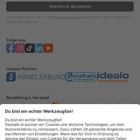
Newsletter
abonnieren
Hiermit bestätige ich, dass ich die
Datenschutzerklärung
gelesen habe. Meine Einwilligung kann
ich jederzeit widerrufen.
Folge uns
Unsere Partner
Bezahlung & Versand
Impressum
AGB
Datenschutz
Widerruf
Vertrag widerrufen
Alle Preise verstehen sich inkl. ges. MwSt. *Kostenloser Versand innerhalb