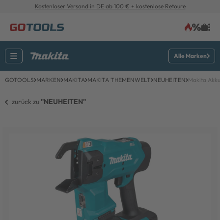
Kostenloser Versand in DE ab 100 € + kostenlose Retoure
Alle Marken
GOTOOLS
MARKEN
MAKITA
MAKITA THEMENWELT
NEUHEITEN
Makita Akk
zurück zu 
"NEUHEITEN"