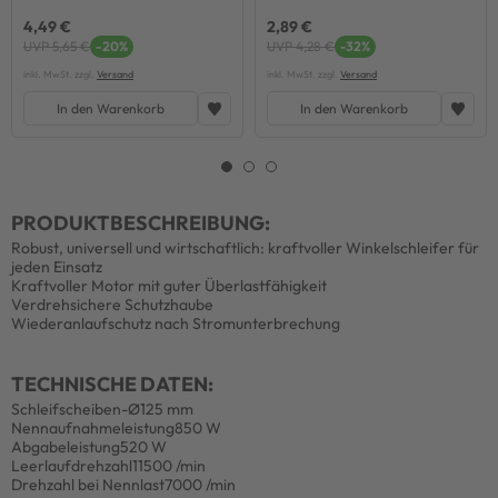
4,49 €
2,89 €
UVP 5,65 €
-20%
UVP 4,28 €
-32%
inkl. MwSt. zzgl.
Versand
inkl. MwSt. zzgl.
Versand
In den Warenkorb
In den Warenkorb
PRODUKTBESCHREIBUNG:
Robust, universell und wirtschaftlich: kraftvoller Winkelschleifer für
jeden Einsatz
Kraftvoller Motor mit guter Überlastfähigkeit
Verdrehsichere Schutzhaube
Wiederanlaufschutz nach Stromunterbrechung
TECHNISCHE DATEN:
Schleifscheiben-Ø
125 mm
Nennaufnahmeleistung
850 W
Abgabeleistung
520 W
Leerlaufdrehzahl
11500 /min
Drehzahl bei Nennlast
7000 /min