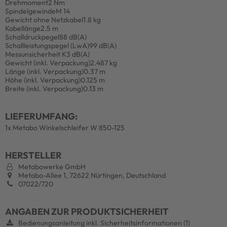
Drehmoment
2 Nm
Spindelgewinde
M 14
Gewicht ohne Netzkabel
1.8 kg
Kabellänge
2.5 m
Schalldruckpegel
88 dB(A)
Schallleistungspegel (LwA)
99 dB(A)
Messunsicherheit K
3 dB(A)
Gewicht (inkl. Verpackung)
2.487 kg
Länge (inkl. Verpackung)
0.37 m
Höhe (inkl. Verpackung)
0.125 m
Breite (inkl. Verpackung)
0.13 m
LIEFERUMFANG:
1x Metabo Winkelschleifer W 850-125
HERSTELLER
Metabowerke GmbH
Metabo-Allee 1, 72622 Nürtingen, Deutschland
07022/720
ANGABEN ZUR PRODUKTSICHERHEIT
Bedienungsanleitung inkl. Sicherheitsinformationen (1)