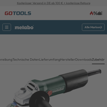
Kostenloser Versand in DE ab 100 € + kostenlose Retoure
Alle Marken
hreibung
Technische Daten
Lieferumfang
Hersteller
Downloads
Zubehör