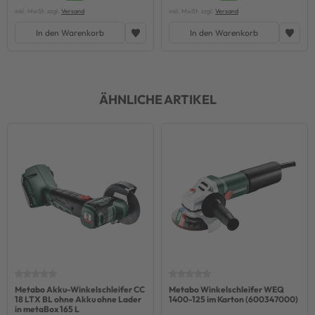
inkl. MwSt. zzgl.
Versand
inkl. MwSt. zzgl.
Versand
In den Warenkorb
In den Warenkorb
ÄHNLICHE ARTIKEL
Metabo Akku-Winkelschleifer CC
Metabo Winkelschleifer WEQ
18 LTX BL ohne Akku ohne Lader
1400-125 im Karton (600347000)
in metaBox 165 L