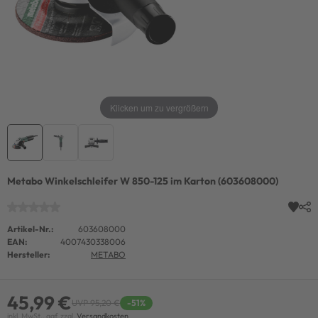
Klicken um zu vergrößern
Metabo Winkelschleifer W 850-125 im Karton (603608000)
Artikel-Nr.:
603608000
EAN:
4007430338006
Hersteller:
METABO
45,99 €
UVP 95,20 €
-51%
inkl. MwSt., ggf. zzgl.
Versandkosten