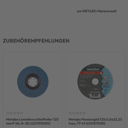
zur METABO Markenwelt
ZUBEHÖREMPFEHLUNGEN
Metabo Lamellenschleifteller 125
Metabo Flexiarapid 125x1,0x22,23
mm P 40, N-ZK (623195000)
Inox, TF 41 (616187000)