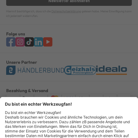
Newsletter
abonnieren
Hiermit bestätige ich, dass ich die
Datenschutzerklärung
gelesen habe. Meine Einwilligung kann
ich jederzeit widerrufen.
Folge uns
Unsere Partner
Bezahlung & Versand
Impressum
AGB
Datenschutz
Widerruf
Vertrag widerrufen
Alle Preise verstehen sich inkl. ges. MwSt. *Kostenloser Versand innerhalb
Deutschlands, bei Bestellungen ab 100,00 Euro.