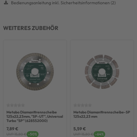
Bedienungsanleitung inkl. Sicherheitsinformationen (2)
WEITERES ZUBEHÖR
Metabo Diamanttrennscheibe
Metabo Diamanttrennscheibe-SP
125x22,23mm, "SP-UT", Universal
125x22,23 mm
Turbo "SP" (628552000)
7,89 €
5,59 €
UVP 15,80 €
-50%
UVP 15,80 €
-64%