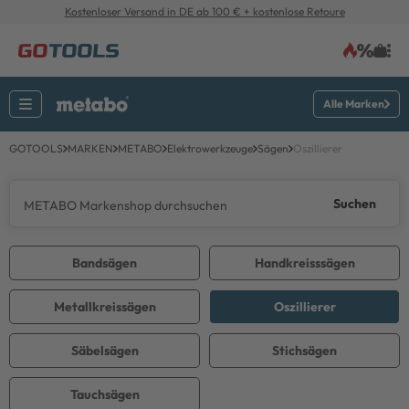
Kostenloser Versand in DE ab 100 € + kostenlose Retoure
Alle Marken
GOTOOLS
MARKEN
METABO
Elektrowerkzeuge
Sägen
Oszillierer
Suchen
Bandsägen
Handkreisssägen
Metallkreissägen
Oszillierer
Säbelsägen
Stichsägen
Tauchsägen