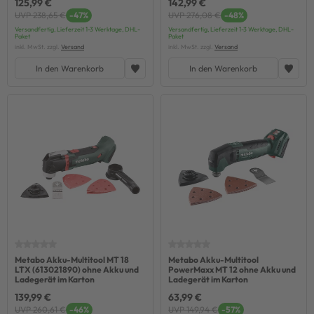
125,99 €
142,99 €
UVP 238,65 €
-47%
UVP 276,08 €
-48%
Versandfertig, Lieferzeit 1-3 Werktage, DHL-
Versandfertig, Lieferzeit 1-3 Werktage, DHL-
Paket
Paket
inkl. MwSt. zzgl.
Versand
inkl. MwSt. zzgl.
Versand
In den Warenkorb
In den Warenkorb
Metabo Akku-Multitool MT 18
Metabo Akku-Multitool
LTX (613021890) ohne Akku und
PowerMaxx MT 12 ohne Akku und
Ladegerät im Karton
Ladegerät im Karton
139,99 €
63,99 €
UVP 260,61 €
-46%
UVP 149,94 €
-57%