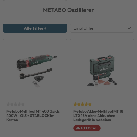
METABO
Oszillierer
Alle Filter
Metabo Multitool MT 400 Quick,
Metabo Akku-Multitool MT 18
400W - OIS + STARLOCK im
LTX 18V ohne Akku ohne
Karton
Ladegerät in metaBox
HOTDEAL