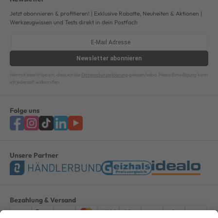
Jetzt abonnieren & profitieren! | Exklusive Rabatte, Neuheiten & Aktionen |
Werkzeugwissen und Tests direkt in dein Postfach
Newsletter
abonnieren
Hiermit bestätige ich, dass ich die
Datenschutzerklärung
gelesen habe. Meine Einwilligung kann
ich jederzeit widerrufen.
Folge uns
Unsere Partner
Bezahlung & Versand