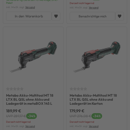
Paket
Derzeit nicht lagernd
inkl. MwSt. zzgl.
Versand
inkl. MwSt. zzgl.
Versand
In den Warenkorb
Benachrichtige mich
Metabo Akku-Multitool MT 18
Metabo Akku-Multitool MT 18
LTX BL QSL ohne Akku und
LTX BL QSL ohne Akku und
Ladegerät in metaBOX 145 L
Ladegerät im Karton
189,99 €
179,99 €
UVP 289,17 €
-34%
UVP 276,08 €
-34%
Derzeit nicht lagernd
Derzeit nicht lagernd
inkl. MwSt. zzgl.
Versand
inkl. MwSt. zzgl.
Versand