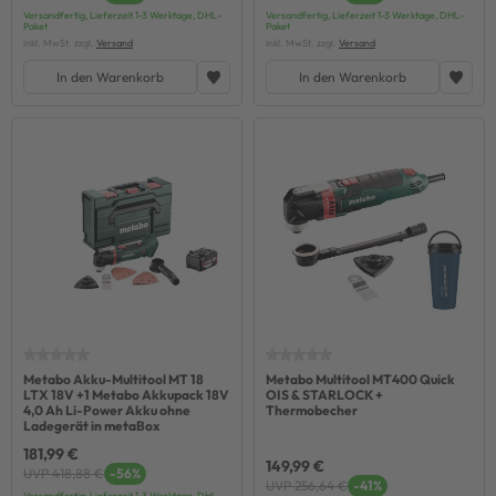
Versandfertig, Lieferzeit 1-3 Werktage, DHL-
Versandfertig, Lieferzeit 1-3 Werktage, DHL-
Paket
Paket
inkl. MwSt. zzgl.
Versand
inkl. MwSt. zzgl.
Versand
In den Warenkorb
In den Warenkorb
Metabo Akku-Multitool MT 18
Metabo Multitool MT400 Quick
LTX 18V +1 Metabo Akkupack 18V
OIS & STARLOCK +
4,0 Ah Li-Power Akku ohne
Thermobecher
Ladegerät in metaBox
181,99 €
149,99 €
UVP 418,88 €
-56%
UVP 256,64 €
-41%
Versandfertig, Lieferzeit 1-3 Werktage, DHL-