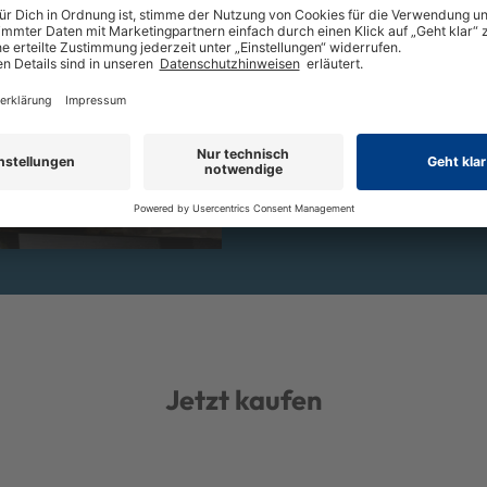
Schalldruckpegel
Geräuschemission
Schallleistungspegel (LwA)
Messunsicherheit K
Jetzt kaufen