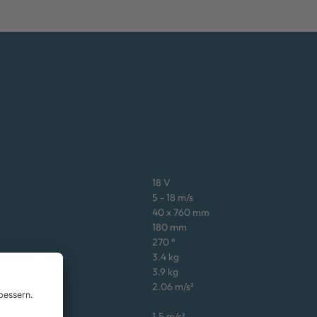
18 V
5 - 18 m/s
40 x 760 mm
180 mm
270 °
3.4 kg
3.9 kg
2.06 m/s²
1.5 m/s²