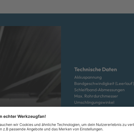
Technische Daten
Akkuspannung
Bandgeschwindigkeit (Leerlauf)
Schleifband-Abmessungen
Max. Rohrdurchmesser
Umschlingungswinkel
Gewicht ohne Akkupack
Gewicht mit Akkupack
Vibration
Oberfläche schleifen
Messunsicherheit K