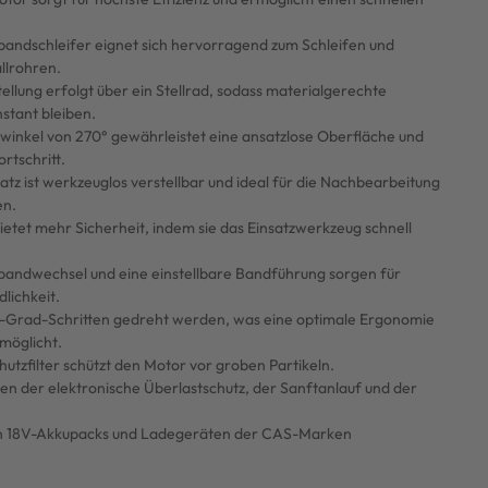
bandschleifer eignet sich hervorragend zum Schleifen und
llrohren.
ellung erfolgt über ein Stellrad, sodass materialgerechte
stant bleiben.
winkel von 270° gewährleistet eine ansatzlose Oberfläche und
rtschritt.
tz ist werkzeuglos verstellbar und ideal für die Nachbearbeitung
en.
ietet mehr Sicherheit, indem sie das Einsatzwerkzeug schnell
fbandwechsel und eine einstellbare Bandführung sorgen für
lichkeit.
-Grad-Schritten gedreht werden, was eine optimale Ergonomie
rmöglicht.
tzfilter schützt den Motor vor groben Partikeln.
eten der elektronische Überlastschutz, der Sanftanlauf und der
llen 18V-Akkupacks und Ladegeräten der CAS-Marken