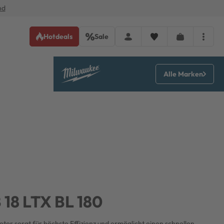
nd
Hotdeals
Sale
Alle Marken
18 LTX BL 180
otor sorgt für höchste Effizienz und ermöglicht einen schnellen