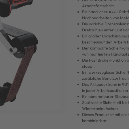
Arbeitsfortschritt.
Ein handlicher Akku-Rohr
Nachbearbeiten von Meta
Die variable Drehzahleinst
Drehzahlen unter Last kon
Ein großer Umschlingungs
beschleunigt den Arbeitsfo
Der kompakte Schleifvorsa
von montierten Handläuf
Die Fast Brake-Funktion b
stoppt.
Ein werkzeugloser Schlei
zusätzliche Benutzerfreund
Das Akkupack kann in 90°
in jeder Arbeitsposition e
Ein abnehmbarer Staubschu
Zusätzliche Sicherheit bi
Wiederanlaufschutz.
Dieses Produkt ist mit a
kombinierbar.