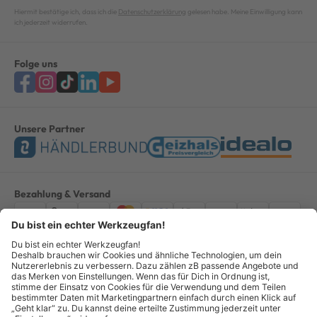
Hiermit bestätige ich, dass ich die
Datenschutzerklärung
gelesen habe. Meine Einwilligung kann
ich jederzeit widerrufen.
Folge uns
Unsere Partner
Bezahlung & Versand
Impressum
AGB
Datenschutz
Widerruf
Vertrag widerrufen
Alle Preise verstehen sich inkl. ges. MwSt. *Kostenloser Versand innerhalb
Deutschlands, bei Bestellungen ab 100,00 Euro.
© Copyright 2026 GOTOOLS GmbH - Alle Rechte vorbehalten. powered by