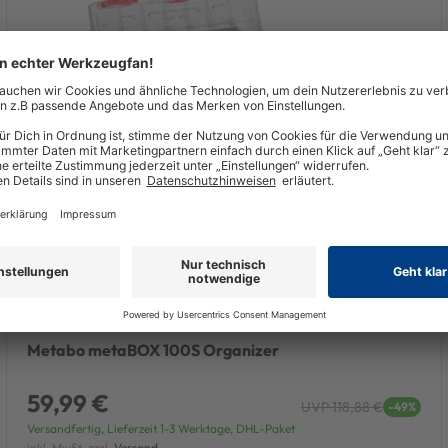
Metabo metaBOX 100S Organizer
59,99 €
UVP 118,88 €
-49%
Versandfertig, Lieferzeit 1-3 Werktage, DHL-Paket
inkl. MwSt. zzgl.
Versand