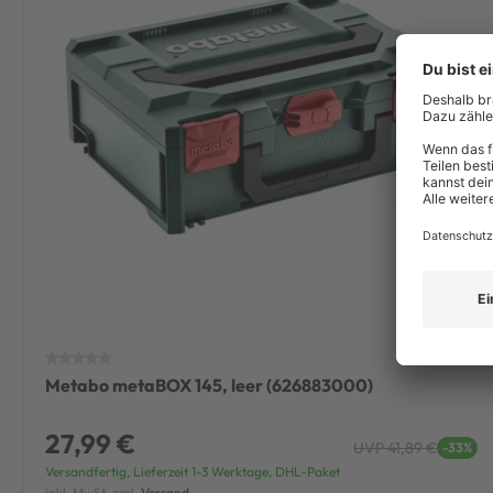
Metabo metaBOX 145, leer (626883000)
27,99 €
UVP 41,89 €
-33%
Versandfertig, Lieferzeit 1-3 Werktage, DHL-Paket
inkl. MwSt. zzgl.
Versand