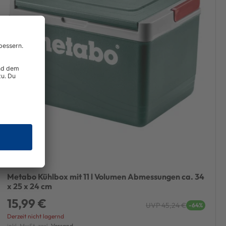
Metabo Kühlbox mit 11 l Volumen Abmessungen ca. 34
x 25 x 24 cm
15,99 €
UVP 45,24 €
-64%
Derzeit nicht lagernd
inkl. MwSt. zzgl.
Versand