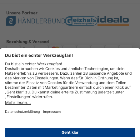
Unsere Partner
Bezahlung & Versand
Impressum
AGB
Datenschutz
Widerruf
Vertrag widerrufen
Alle Preise verstehen sich inkl. ges. MwSt. *Kostenloser Versand innerhalb
Deutschlands, bei Bestellungen ab 100,00 Euro.
© Copyright 2026 GOTOOLS GmbH - Alle Rechte vorbehalten. powered by
createyourtemplate