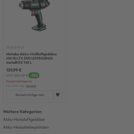
Metabo Akku-Heißluftgebläse
HG 18 LTX 500 (610502840)
metaBOX 145 L
139,99 €
UVP 228,48 €
-38%
Derzeit nicht lagernd
inkl. MwSt. zzgl.
Versand
Benachrichtige mich
Akku-Heissluftgebläse
Akku-Heissklebepistolen