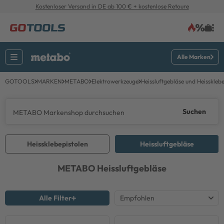
Kostenloser Versand in DE ab 100 € + kostenlose Retoure
Alle Marken
GOTOOLS
MARKEN
METABO
Elektrowerkzeuge
Heissluftgebläse und Heisskleb
Suchen
Heissklebepistolen
Heissluftgebläse
METABO
Heissluftgebläse
Alle Filter