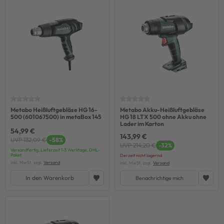
Metabo Heißluftgebläse HG 16-
Metabo Akku-Heißluftgebläse
500 (601067500) in metaBox 145
HG 18 LTX 500 ohne Akku ohne
Lader im Karton
54,99 €
143,99 €
UVP 132,09 €
-58%
UVP 214,20 €
-32%
Versandfertig, Lieferzeit 1-3 Werktage, DHL-
Paket
Derzeit nicht lagernd
inkl. MwSt. zzgl.
Versand
inkl. MwSt. zzgl.
Versand
In den Warenkorb
Benachrichtige mich