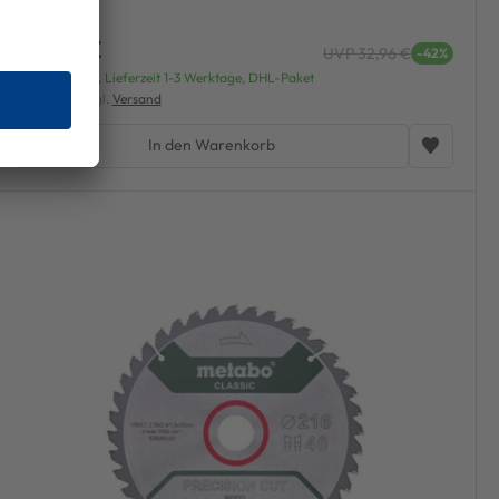
18,99 €
UVP 32,96 €
-42%
Versandfertig, Lieferzeit 1-3 Werktage, DHL-Paket
inkl. MwSt. zzgl.
Versand
In den Warenkorb