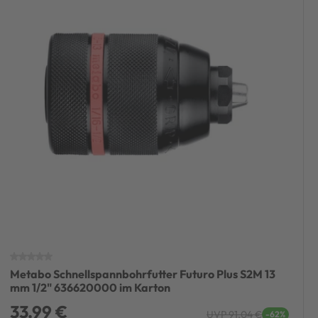
Metabo Schnellspannbohrfutter Futuro Plus S2M 13
mm 1/2" 636620000 im Karton
33,99 €
UVP 91,04 €
-62%