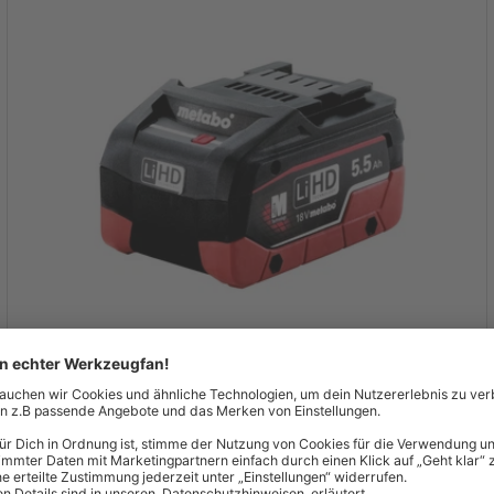
Metabo Akkupack LiHD 18 V - 5,5 Ah HD-Akku
ultimative Leistung identisch mit 625368000