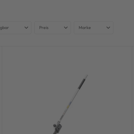
ügbar
Preis
Marke
cht verfügbar
METABO
€
€
rfügbar