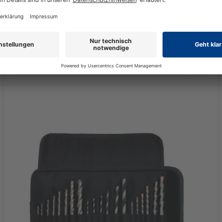
HOTDEAL
82,99 €
UVP 184,44 €
-55%
Versandfertig, Lieferzeit 1-3 Werktage, DHL-Paket
inkl. MwSt. zzgl.
Versand
In den Warenkorb