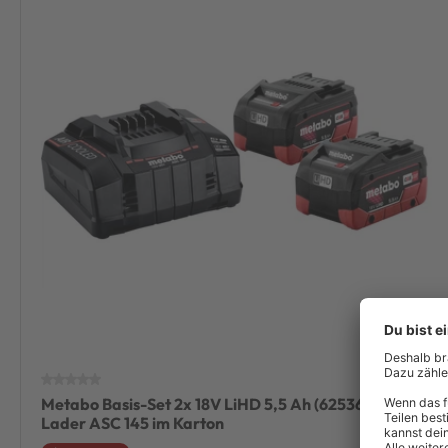
Metabo Basis-Set 2x 18V LiHD 5,5 Ah (625368000) +
Lader ASC 145 im Karton