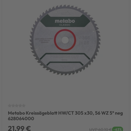
Metabo Kreissägeblatt HW/CT 305 x30, 56 WZ 5° neg
628064000
21,99 €
UVP 60,10 €
-63%