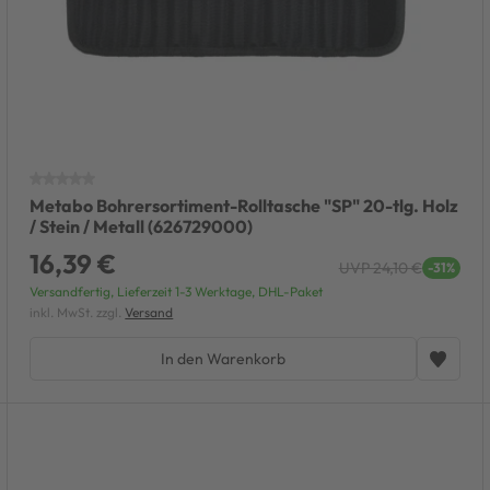
Metabo Bohrersortiment-Rolltasche "SP" 20-tlg. Holz
/ Stein / Metall (626729000)
16,39 €
UVP 24,10 €
-31%
Versandfertig, Lieferzeit 1-3 Werktage, DHL-Paket
inkl. MwSt. zzgl.
Versand
In den Warenkorb