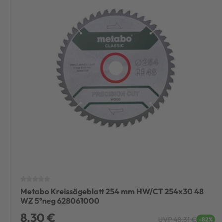
Metabo Kreissägeblatt 254 mm HW/CT 254x30 48
WZ 5°neg 628061000
8,30 €
UVP 48,31 €
-82%