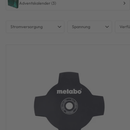
Adventskalender (3)
Stromversorgung
Spannung
Verf
Akku
230 V
Ni
Netzstrom
Ve