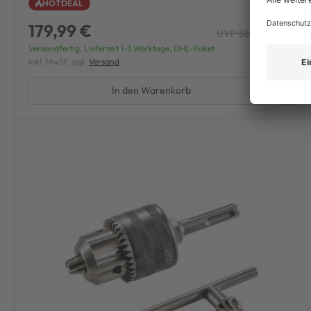
HOTDEAL
179,99 €
UVP 383,18 €
-53%
Versandfertig, Lieferzeit 1-3 Werktage, DHL-Paket
inkl. MwSt. zzgl.
Versand
In den Warenkorb