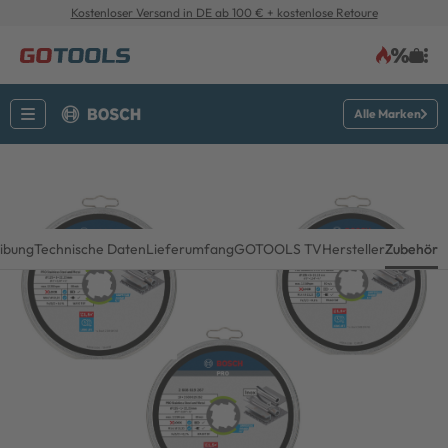
Kostenloser Versand in DE ab 100 € + kostenlose Retoure
Alle Marken
ibung
Technische Daten
Lieferumfang
GOTOOLS TV
Hersteller
Zubehör