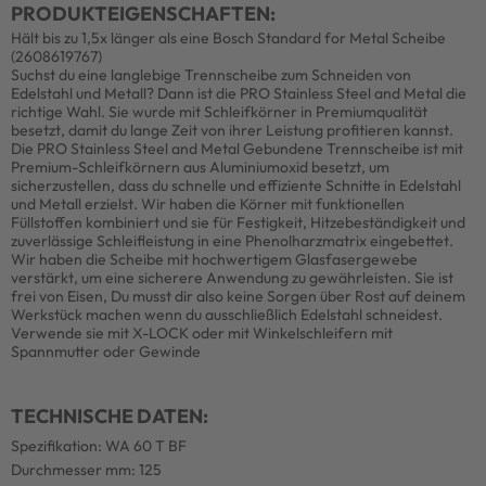
PRODUKTEIGENSCHAFTEN:
Hält bis zu 1,5x länger als eine Bosch Standard for Metal Scheibe
(2608619767)
Suchst du eine langlebige Trennscheibe zum Schneiden von
Edelstahl und Metall? Dann ist die PRO Stainless Steel and Metal die
richtige Wahl. Sie wurde mit Schleifkörner in Premiumqualität
besetzt, damit du lange Zeit von ihrer Leistung profitieren kannst.
Die PRO Stainless Steel and Metal Gebundene Trennscheibe ist mit
Premium-Schleifkörnern aus Aluminiumoxid besetzt, um
sicherzustellen, dass du schnelle und effiziente Schnitte in Edelstahl
und Metall erzielst. Wir haben die Körner mit funktionellen
Füllstoffen kombiniert und sie für Festigkeit, Hitzebeständigkeit und
zuverlässige Schleifleistung in eine Phenolharzmatrix eingebettet.
Wir haben die Scheibe mit hochwertigem Glasfasergewebe
verstärkt, um eine sicherere Anwendung zu gewährleisten. Sie ist
frei von Eisen, Du musst dir also keine Sorgen über Rost auf deinem
Werkstück machen wenn du ausschließlich Edelstahl schneidest.
Verwende sie mit X-LOCK oder mit Winkelschleifern mit
Spannmutter oder Gewinde
TECHNISCHE DATEN:
Spezifikation: WA 60 T BF
Durchmesser mm: 125