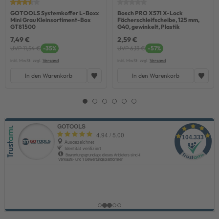
GOTOOLS Systemkoffer L-Boxx
Bosch PRO X571 X-Lock
Mini Grau Kleinsortiment-Box
Fächerschleifscheibe, 125 mm,
GT81500
G40, gewinkelt, Plastik
7,49 €
2,59 €
UVP 11,54 €
-35%
UVP 6,13 €
-57%
inkl. MwSt. zzgl.
Versand
inkl. MwSt. zzgl.
Versand
In den Warenkorb
In den Warenkorb