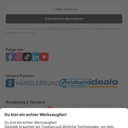
Newsletter
abonnieren
Hiermit bestätige ich, dass ich die
Datenschutzerklärung
gelesen habe. Meine Einwilligung kann
ich jederzeit widerrufen.
Folge uns
Unsere Partner
Bezahlung & Versand