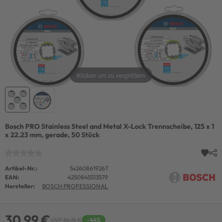
Klicken um zu vergrößern
Bosch PRO Stainless Steel and Metal X-Lock Trennscheibe, 125 x 1
x 22.23 mm, gerade, 50 Stück
Artikel-Nr.:
5x2608619267
EAN:
4250845513579
Hersteller:
BOSCH PROFESSIONAL
30,99 €
UVP 56,15 €
-44%