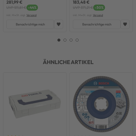
281,99 €
183,48 €
UVP 511,81 €
-44%
UVP 371,21 €
-50%
inkl. MwSt. zzgl.
Versand
inkl. MwSt. zzgl.
Versand
Benachrichtige mich
Benachrichtige mich
ÄHNLICHE ARTIKEL