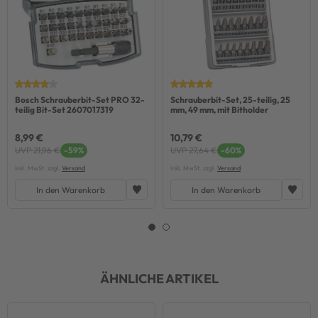
Bosch Schrauberbit-Set PRO 32-
Schrauberbit-Set, 25-teilig, 25
teilig Bit-Set 2607017319
mm, 49 mm, mit Bitholder
8,99 €
10,79 €
UVP 21,96 €
-59%
UVP 27,64 €
-60%
inkl. MwSt. zzgl.
Versand
inkl. MwSt. zzgl.
Versand
In den Warenkorb
In den Warenkorb
ÄHNLICHE ARTIKEL