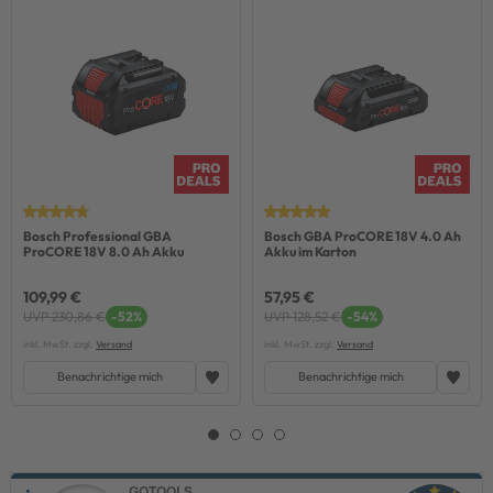
Bosch Professional GBA
Bosch GBA ProCORE 18V 4.0 Ah
ProCORE 18V 8.0 Ah Akku
Akku im Karton
109,99 €
57,95 €
UVP 230,86 €
-52%
UVP 128,52 €
-54%
inkl. MwSt. zzgl.
Versand
inkl. MwSt. zzgl.
Versand
Benachrichtige mich
Benachrichtige mich