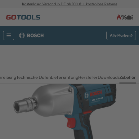
Kostenloser Versand in DE ab 100 € + kostenlose Retoure
Alle Marken
hreibung
Technische Daten
Lieferumfang
Hersteller
Downloads
Zubehör