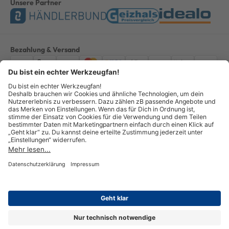
Unsere Partner
Bezahlung & Versand
Impressum
AGB
Datenschutz
Widerruf
Vertrag widerrufen
Alle Preise verstehen sich inkl. ges. MwSt. *Kostenloser Versand innerhalb
Deutschlands, bei Bestellungen ab 100,00 Euro.
© Copyright 2026 GOTOOLS GmbH - Alle Rechte vorbehalten. powered by
createyourtemplate