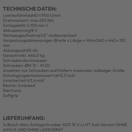
TECHNISCHE DATEN:
Leerlaufdrehzahl
0-1.900 U/min
Drehmoment, max.
650 Nm
Schlagzahl
0-2.100 min-1
Akkuspannung
18 V
Werkzeugaufnahme
1/2"-Außenvierkant
Verpackungsabmessungen (Breite x Länge x Höhe)
360 x 440 x 155
mm
Akkukapazität
5 Ah
Gewicht inkl. Akku
3 kg
Schraubendurchmesser
Schrauben-Ø
M 12 – M 20
Anziehen von Schrauben und Muttern maximaler zulässiger Größe
Schwingungsemissionswert ah
12,5 m/s²
Unsicherheit K
3,4 m/s²
Rechts-/Linkslauf
Electronic
Softgrip
LIEFERUMFANG:
1x Bosch Akku-Schlagschrauber GDS 18 V-Li HT Solo Version OHNE
AKKUS UND OHNE LADEGERÄT