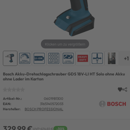
Klicken um zu vergrößern
+1
Bosch Akku-Drehschlagschrauber GDS 18V-LI HT Solo ohne Akku
ohne Lader im Karton
Artikel-Nr.:
06019B1300
EAN:
3165140572033
Hersteller:
BOSCH PROFESSIONAL
329,99 €
UVP 474,81 €
-30%