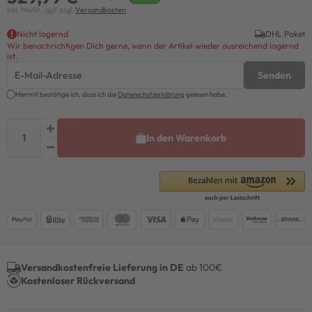
inkl. MwSt., ggf. zzgl.
Versandkosten
Nicht lagernd
DHL Paket
Wir benachrichtigen Dich gerne, wenn der Artikel wieder ausreichend lagernd
ist.
Senden
Hiermit bestätige ich, dass ich die
Daten­schutz­erklärung
gelesen habe.
In den Warenkorb
Versandkostenfreie Lieferung in DE
ab 100€
Kostenloser Rückversand