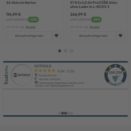
Ah Akku im Karton
57 G 1x 4,0 Ah ProCORE Akku
ohne Lader in L-BOXX 3
114,99 €
266,99 €
UVP 249,90 €
-53%
UVP 437,92 €
-39%
inkl. MwSt. zzgl.
Versand
inkl. MwSt. zzgl.
Versand
Benachrichtige mich
Benachrichtige mich