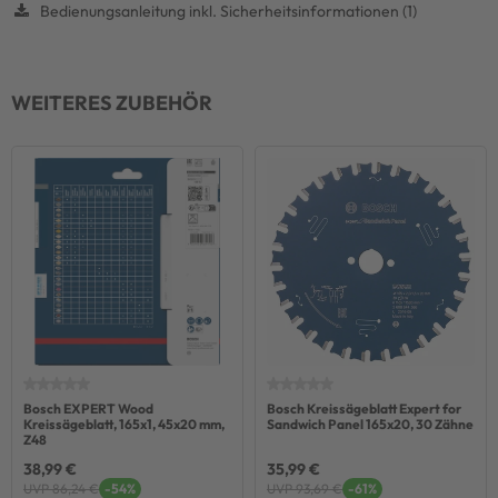
Bedienungsanleitung inkl. Sicherheitsinformationen (1)
WEITERES ZUBEHÖR
Bosch EXPERT Wood
Bosch Kreissägeblatt Expert for
Kreissägeblatt, 165x1, 45x20 mm,
Sandwich Panel 165x20, 30 Zähne
Z48
38,99 €
35,99 €
UVP 86,24 €
-54%
UVP 93,69 €
-61%