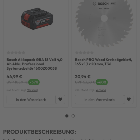
Bosch Akkupack GBA 18 Volt 4,0
Bosch PRO Wood Kreissägeblatt,
Ah Akku Professional
165 x 1,7 x 20 mm, T36
Systemzubehör 1600Z00038
44,99 €
20,94 €
UVP 105,91 €
-57%
UVP 53,38 €
-60%
inkl. MwSt. zzgl.
Versand
inkl. MwSt. zzgl.
Versand
In den Warenkorb
In den Warenkorb
PRODUKTBESCHREIBUNG: