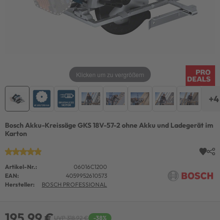
Klicken um zu vergrößern
+4
Bosch Akku-Kreissäge GKS 18V-57-2 ohne Akku und Ladegerät im
Karton
Artikel-Nr.:
06016C1200
EAN:
4059952610573
Hersteller:
BOSCH PROFESSIONAL
195,99 €
UVP 318,92 €
-38%