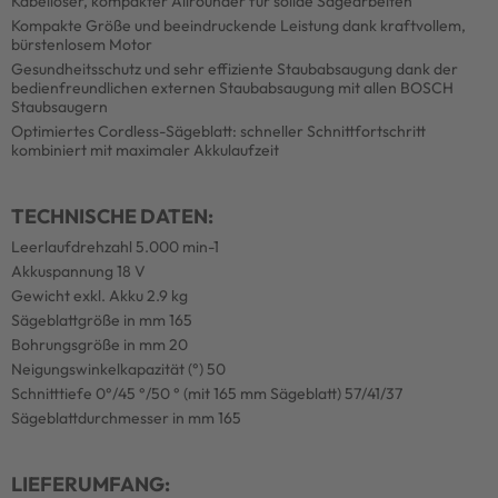
Kabelloser, kompakter Allrounder für solide Sägearbeiten
Kompakte Größe und beeindruckende Leistung dank kraftvollem,
bürstenlosem Motor
Gesundheitsschutz und sehr effiziente Staubabsaugung dank der
bedienfreundlichen externen Staubabsaugung mit allen BOSCH
Staubsaugern
Optimiertes Cordless-Sägeblatt: schneller Schnittfortschritt
kombiniert mit maximaler Akkulaufzeit
TECHNISCHE DATEN:
Leerlaufdrehzahl 5.000 min-1
Akkuspannung 18 V
Gewicht exkl. Akku 2.9 kg
Sägeblattgröße in mm 165
Bohrungsgröße in mm 20
Neigungswinkelkapazität (°) 50
Schnitttiefe 0°/45 °/50 ° (mit 165 mm Sägeblatt) 57/41/37
Sägeblattdurchmesser in mm 165
LIEFERUMFANG: