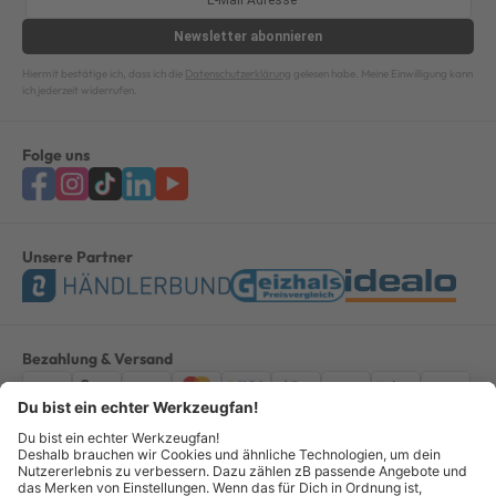
Newsletter
abonnieren
Hiermit bestätige ich, dass ich die
Datenschutzerklärung
gelesen habe. Meine Einwilligung kann
ich jederzeit widerrufen.
Folge uns
Unsere Partner
Bezahlung & Versand
Impressum
AGB
Datenschutz
Widerruf
Vertrag widerrufen