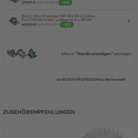
219,99 €
UVP: 371,28 €
-41%
Bosch Akku-Kreissäge GKS 18V-57-2, 2 Akku
ProCORE18V 5.5Ah, Ladegerät in L-BOXX
459,99 €
UVP: 773,50 €
-41%
Alles in
"Handkreisssägen"
anzeigen
zur BOSCH PROFESSIONAL Markenwelt
ZUBEHÖREMPFEHLUNGEN