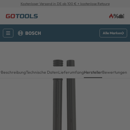
Kostenloser Versand in DE ab 100 € + kostenlose Retoure
Alle Marken
r
Beschreibung
Technische Daten
Lieferumfang
Hersteller
Bewertungen