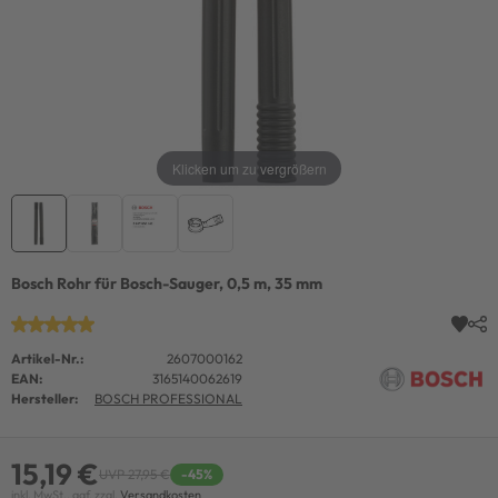
Klicken um zu vergrößern
Bosch Rohr für Bosch-Sauger, 0,5 m, 35 mm
Artikel-Nr.:
2607000162
EAN:
3165140062619
Hersteller:
BOSCH PROFESSIONAL
15,19 €
UVP 27,95 €
-45%
inkl. MwSt., ggf. zzgl.
Versandkosten