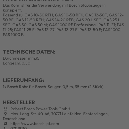
Das Rohr ist für die Verwendung mit Bosch Staubsaugern
konzipiert.
Passend zu: GAS 10-50 RFH; GAS 10-50 RFK; GAS 12-30F; GAS 12-
50 RF; GAS 12-50 RFH; GAS 14-20 RFB; GAS 20 L SFC; GAS 25 L
SFC; GAS 50; GAS 50 M; GAS 1000 RF Professional; PAS 11-21; PAS
11-25; PAS 11-25 F; PAS 12-27; PAS 12-27 F; PAS 12-50 F; PAS 1000;
PAS 1000 F.
TECHNISCHE DATEN:
Durchmesser mm
35
Länge [m]
0,50
LIEFERUMFANG:
1x Bosch Rohr für Bosch-Sauger, 0,5 m, 35 mm (2 Stück)
HERSTELLER
Robert Bosch Power Tools GmbH
Max-Lang-Str. 40-46, 70771 Leinfelden-Echterdingen,
Deutschland
https://www.bosch-pt.com
0711/8110