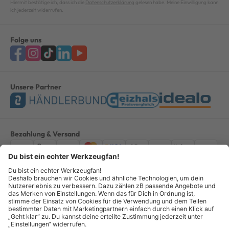
Hiermit bestätige ich, dass ich die
Datenschutzerklärung
gelesen habe. Meine Einwilligung kann
ich jederzeit widerrufen.
Folge uns
Unsere Partner
Bezahlung & Versand
Impressum
AGB
Datenschutz
Widerruf
Vertrag widerrufen
Alle Preise verstehen sich inkl. ges. MwSt. *Kostenloser Versand innerhalb
Deutschlands, bei Bestellungen ab 100,00 Euro.
© Copyright 2026 GOTOOLS GmbH - Alle Rechte vorbehalten. powered by
createyourtemplate