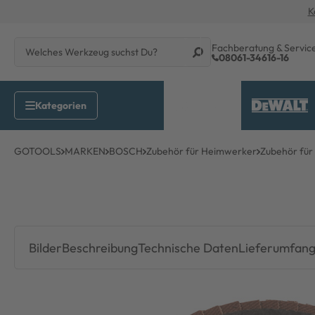
K
Fachberatung & Servic
08061-34616-16
GOTOOLS
MARKEN
BOSCH
Zubehör für Heimwerker
Zubehör für 
Bilder
Beschreibung
Technische Daten
Lieferumfan