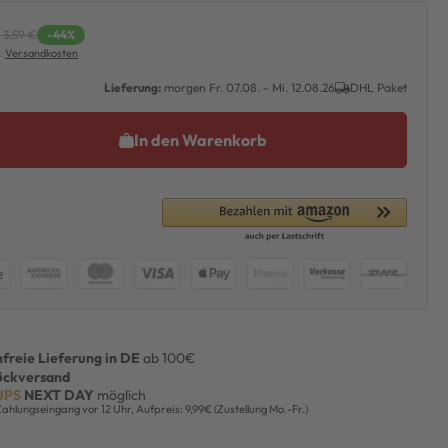
 3,59 €
-44%
l.
Versandkosten
Lieferung:
morgen
Fr. 07.08.
- Mi. 12.08.26
DHL Paket
In den Warenkorb
freie Lieferung in DE
ab 100€
ückversand
UPS
NEXT DAY
möglich
Zahlungseingang vor 12 Uhr, Aufpreis: 9,99€ (Zustellung Mo.-Fr.)