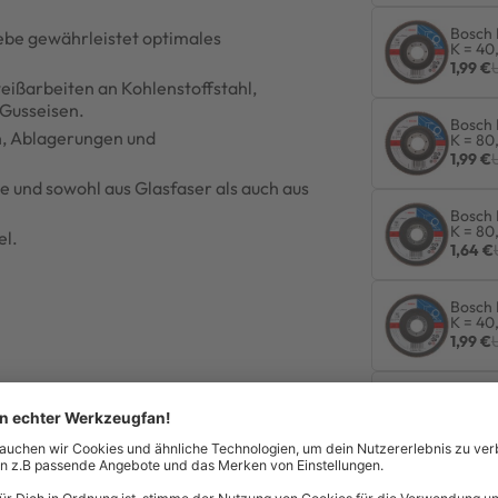
Bosch 
ebe gewährleistet optimales
K = 40
1,99 €
eißarbeiten an Kohlenstoffstahl,
 Gusseisen.
Bosch 
n, Ablagerungen und
K = 80
1,99 €
e und sowohl aus Glasfaser als auch aus
Bosch 
K = 80
el.
1,64 €
Bosch 
K = 40
1,99 €
Bosch 
115 mm
1,89 €
Bosch 