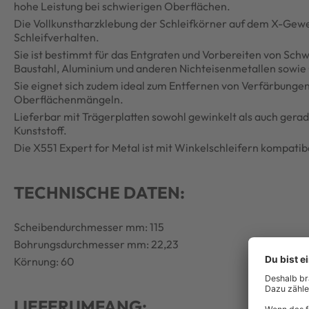
hohe Leistung bei schwierigen Oberflächen.
Die Vollkunstharzklebung der Schleifkörner auf dem X-Gew
Schleifverhalten.
Sie ist bestimmt für das Entgraten und Vorbereiten von Schw
Baustahl, Aluminium und anderen Nichteisenmetallen sowie
Sie eignet sich zudem ideal zum Entfernen von Verfärbunge
Oberflächenmängeln.
Lieferbar mit Trägerplatten sowohl gewinkelt als auch gerad
Kunststoff.
Die X551 Expert for Metal ist mit Winkelschleifern kompatib
TECHNISCHE DATEN:
Scheibendurchmesser mm: 115
Bohrungsdurchmesser mm: 22,23
Körnung: 60
LIEFERUMFANG: