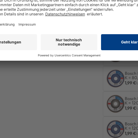
K = 40
1,99 €
5 mm; K = 60, gewinkelt
Bosch 
mm 40
1,74 €
Bosch 
mm 80
Deutschland
1,99 €
Bosch 
K = 80
1,99 €
Bosch 
K = 12
1,99 €
Bosch 
K = 12
1,99 €