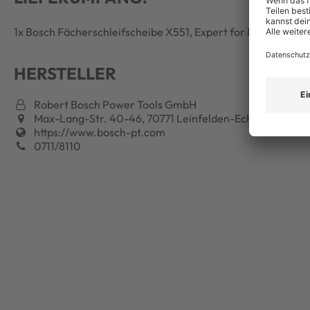
1x Bosch Fächerschleifscheibe X551, Expert for Metal D = 11
HERSTELLER
Robert Bosch Power Tools GmbH
Max-Lang-Str. 40-46, 70771 Leinfelden-Echterdingen, 
https://www.bosch-pt.com
0711/8110