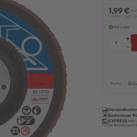
1,99 €
UVP
inkl. MwSt., ggf. zzg
Auf Lager
Versandkosten
Kostenloser R
EXPRESS
mit
Bei Bestellung mit 