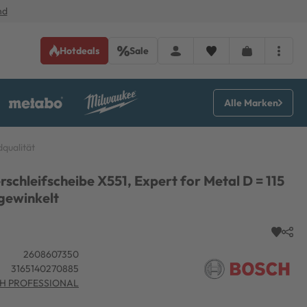
nd
Hotdeals
Sale
Alle Marken
qualität
schleifscheibe X551, Expert for Metal D = 115
 gewinkelt
2608607350
3165140270885
H PROFESSIONAL