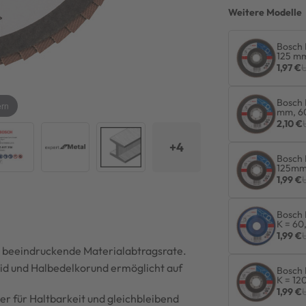
Weitere Modelle
Bosch 
125 m
1,97 €
U
Bosch 
ern
mm, 6
2,10 €
+4
Bosch 
125mm
1,99 €
Bosch 
K = 60
1,99 €
ne beeindruckende Materialabtragsrate.
id und Halbedelkorund ermöglicht auf
Bosch 
K = 12
1,99 €
er für Haltbarkeit und gleichbleibend