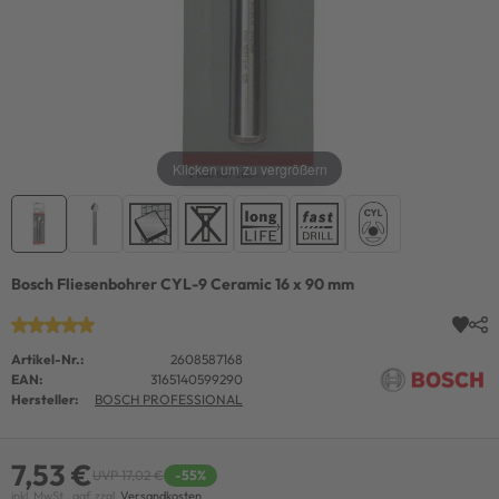
Klicken um zu vergrößern
Bosch Fliesenbohrer CYL-9 Ceramic 16 x 90 mm
Artikel-Nr.:
2608587168
EAN:
3165140599290
Hersteller:
BOSCH PROFESSIONAL
7,53 €
UVP 17,02 €
-55%
inkl. MwSt., ggf. zzgl.
Versandkosten