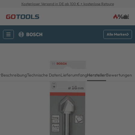
Kostenloser Versand in DE ab 100 € + kostenlose Retoure
Alle Marken
r
Beschreibung
Technische Daten
Lieferumfang
Hersteller
Bewertungen