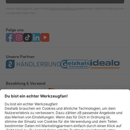
Hiermit bestätige ich, dass ich die
Datenschutzerklärung
gelesen habe. Meine Einwilligung kann
ich jederzeit widerrufen.
Folge uns
Unsere Partner
Bezahlung & Versand
Impressum
AGB
Datenschutz
Widerruf
Vertrag widerrufen
Alle Preise verstehen sich inkl. ges. MwSt. *Kostenloser Versand innerhalb
Deutschlands, bei Bestellungen ab 100,00 Euro.