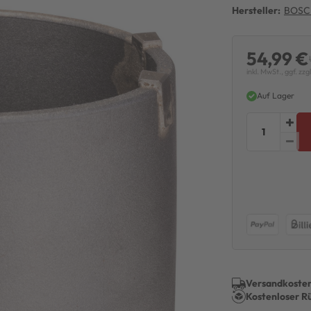
Hersteller:
BOSC
54,99 €
inkl. MwSt., ggf. zzg
Auf Lager
Versandkosten
Kostenloser R