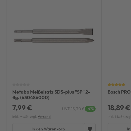
Metabo Meißelsatz SDS-plus "SP" 2-
Bosch PRO
tlg. (630486000)
7,99 €
18,89 €
UVP 15,30 €
-47%
inkl. MwSt. zzgl.
Versand
inkl. MwSt. zzg
In den Warenkorb
In