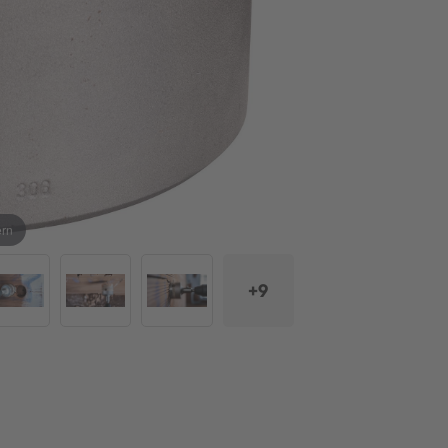
ern
+9