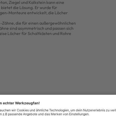
ton, Ziegel und Kalkstein kann eine
bietet die Lösung. Er wurde für
lagen-Monteure entwickelt, die Löcher
e-Zähne, die für einen außergewöhnlichen
Zähne sind asymmetrisch und passen sich
zise Löcher für Schaltkästen und Rohre