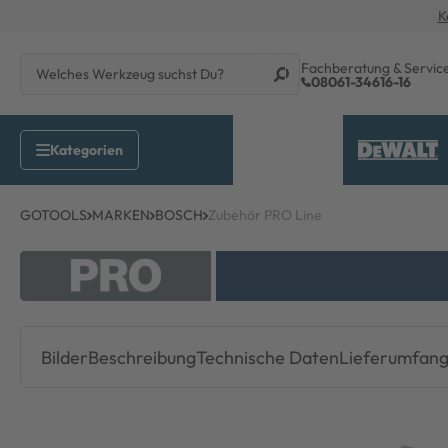
K
Fachberatung & Servic
08061-34616-16
GOTOOLS
MARKEN
BOSCH
Zubehör PRO Line
Bilder
Beschreibung
Technische Daten
Lieferumfan