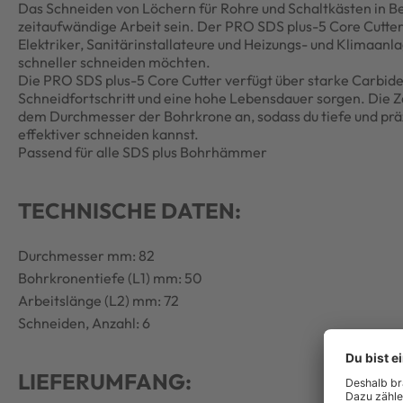
Das Schneiden von Löchern für Rohre und Schaltkästen in Be
zeitaufwändige Arbeit sein. Der PRO SDS plus-5 Core Cutter 
Elektriker, Sanitärinstallateure und Heizungs- und Klimaan
schneller schneiden möchten.
Die PRO SDS plus-5 Core Cutter verfügt über starke Carbid
Schneidfortschritt und eine hohe Lebensdauer sorgen. Die 
dem Durchmesser der Bohrkrone an, sodass du tiefe und prä
effektiver schneiden kannst.
Passend für alle SDS plus Bohrhämmer
TECHNISCHE DATEN:
Durchmesser mm: 82
Bohrkronentiefe (L1) mm: 50
Arbeitslänge (L2) mm: 72
Schneiden, Anzahl: 6
LIEFERUMFANG: