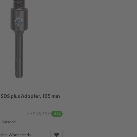
 SDS plus Adapter, 105 mm
UVP 45,33 €
-58%
l.
Versand
 den Warenkorb