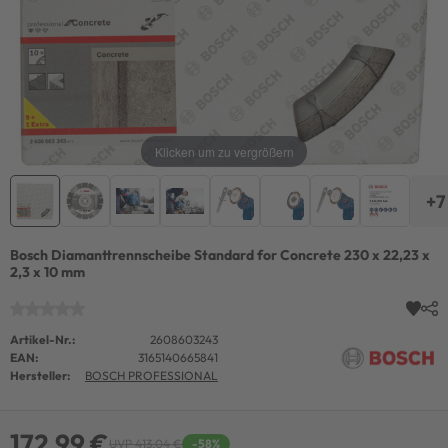
Klicken um zu vergrößern
+7
Bosch Diamanttrennscheibe Standard for Concrete 230 x 22,23 x
2,3 x 10 mm
Artikel-Nr.:
2608603243
EAN:
3165140665841
Hersteller:
BOSCH PROFESSIONAL
172,99 €
UVP 413,04 €
-58%