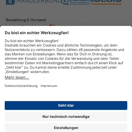
Bezahlung & Versand
Impressum
AGB
Datenschutz
Widerruf
Vertrag widerrufen
Alle Preise verstehen sich inkl. ges. MwSt. *Kostenloser Versand innerhalb
Deutschlands, bei Bestellungen ab 100,00 Euro.
© Copyright 2026 GOTOOLS GmbH - Alle Rechte vorbehalten. powered by
createyourtemplate