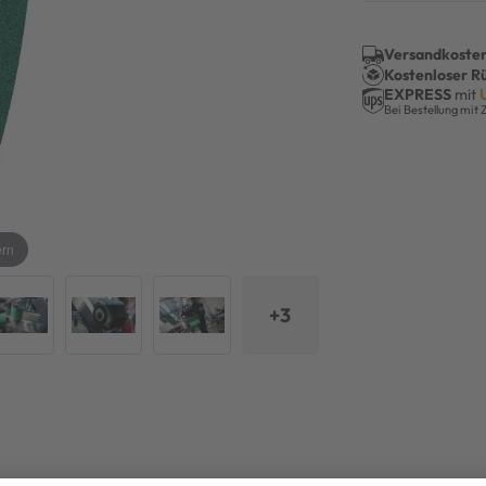
Versandkosten
Kostenloser R
EXPRESS
mit
Bei Bestellung mit 
ern
+3