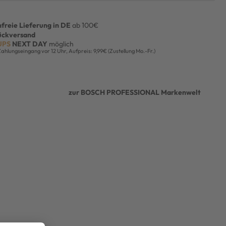
freie Lieferung in DE
ab 100€
ückversand
UPS
NEXT DAY
möglich
Zahlungseingang vor 12 Uhr, Aufpreis: 9,99€ (Zustellung Mo.-Fr.)
zur BOSCH PROFESSIONAL Markenwelt