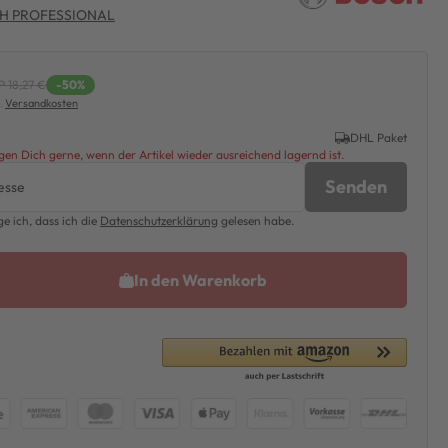
H PROFESSIONAL
 18,27 €
-50%
l.
Versandkosten
DHL Paket
en Dich gerne, wenn der Artikel wieder ausreichend lagernd ist.
Senden
ge ich, dass ich die
Daten­schutz­erklärung
gelesen habe.
In den Warenkorb