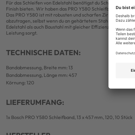
Für das Schleifen von Edelstahl benötigst du Schleifmittel, die
Finish bieten. Wir haben das PRO Y580 Schleifband entwickel
Das PRO Y580 ist mit robusten und scharfen Zirkoniumoxidk
abzutragen, selbst wenn du an gehärtetem Stahl arbeitest. 
Edelstahl als auch Baustahl mit gleicher Effizienz schleifen, 
Leistung sorgt.
TECHNISCHE DATEN:
Bandabmessung, Breite mm: 13
Bandabmessung, Länge mm: 457
Körnung: 120
LIEFERUMFANG:
1x Bosch PRO Y580 Schleifband, 13 x 457 mm, 120, 10 Stück