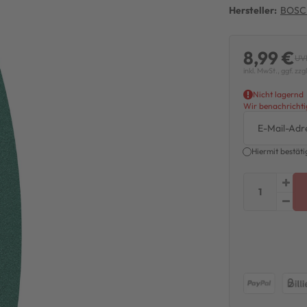
Hersteller:
BOSC
8,99 €
UVP
inkl. MwSt., ggf. zzg
Nicht lagernd
Wir benachrichtig
Hiermit bestäti