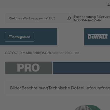
K
Fachberatung & Servic
08061-34616-16
GOTOOLS
MARKEN
BOSCH
Zubehör PRO Line
Bilder
Beschreibung
Technische Daten
Lieferumfan