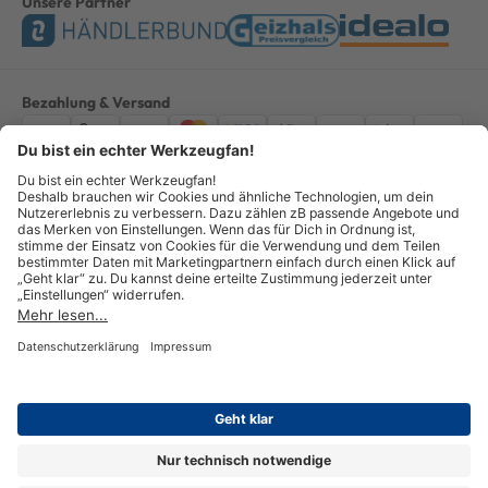
Unsere Partner
Bezahlung & Versand
Impressum
AGB
Datenschutz
Widerruf
Vertrag widerrufen
Alle Preise verstehen sich inkl. ges. MwSt. *Kostenloser Versand innerhalb
Deutschlands, bei Bestellungen ab 100,00 Euro.
© Copyright 2026 GOTOOLS GmbH - Alle Rechte vorbehalten. powered by
createyourtemplate