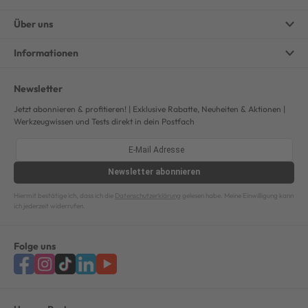
Über uns
Informationen
Newsletter
Jetzt abonnieren & profitieren! | Exklusive Rabatte, Neuheiten & Aktionen |
Werkzeugwissen und Tests direkt in dein Postfach
Newsletter
abonnieren
Hiermit bestätige ich, dass ich die
Datenschutzerklärung
gelesen habe. Meine Einwilligung kann
ich jederzeit widerrufen.
Folge uns