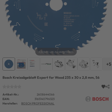
Klicken um zu vergrößern
+5
Bosch Kreissägeblatt Expert for Wood 235 x 30 x 2,8 mm, 56
Artikel-Nr.:
2608644066
EAN:
3165140796323
Hersteller:
BOSCH PROFESSIONAL