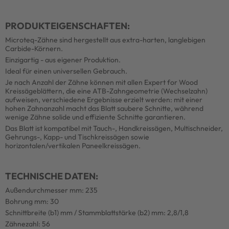
PRODUKTEIGENSCHAFTEN:
Microteq-Zähne sind hergestellt aus extra-harten, langlebigen
Carbide-Körnern.
Einzigartig - aus eigener Produktion.
Ideal für einen universellen Gebrauch.
Je nach Anzahl der Zähne können mit allen Expert for Wood
Kreissägeblättern, die eine ATB-Zahngeometrie (Wechselzahn)
aufweisen, verschiedene Ergebnisse erzielt werden: mit einer
hohen Zahnanzahl macht das Blatt saubere Schnitte, während
wenige Zähne solide und effiziente Schnitte garantieren.
Das Blatt ist kompatibel mit Tauch-, Handkreissägen, Multischneider,
Gehrungs-, Kapp- und Tischkreissägen sowie
horizontalen/vertikalen Paneelkreissägen.
TECHNISCHE DATEN:
Außendurchmesser mm: 235
Bohrung mm: 30
Schnittbreite (b1) mm / Stammblattstärke (b2) mm: 2,8/1,8
Zähnezahl: 56