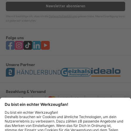
Newsletter
abonnieren
Hiermit bestätige ich, dass ich die
Datenschutzerklärung
gelesen habe. Meine Einwilligung kann
ich jederzeit widerrufen.
Folge uns
Unsere Partner
Bezahlung & Versand
Impressum
AGB
Datenschutz
Widerruf
Vertrag widerrufen
Alle Preise verstehen sich inkl. ges. MwSt. *Kostenloser Versand innerhalb