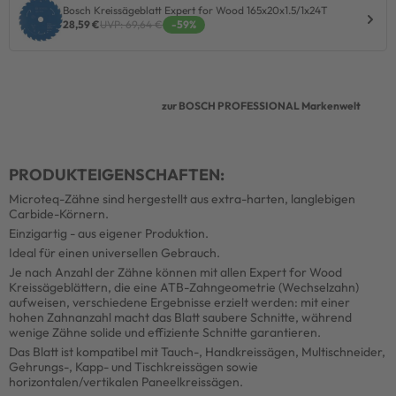
Bosch Kreissägeblatt Expert for Wood 165x20x1.5/1x24T
28,59 €
UVP: 69,64 €
-59%
zur BOSCH PROFESSIONAL Markenwelt
PRODUKTEIGENSCHAFTEN:
Microteq-Zähne sind hergestellt aus extra-harten, langlebigen
Carbide-Körnern.
Einzigartig - aus eigener Produktion.
Ideal für einen universellen Gebrauch.
Je nach Anzahl der Zähne können mit allen Expert for Wood
Kreissägeblättern, die eine ATB-Zahngeometrie (Wechselzahn)
aufweisen, verschiedene Ergebnisse erzielt werden: mit einer
hohen Zahnanzahl macht das Blatt saubere Schnitte, während
wenige Zähne solide und effiziente Schnitte garantieren.
Das Blatt ist kompatibel mit Tauch-, Handkreissägen, Multischneider,
Gehrungs-, Kapp- und Tischkreissägen sowie
horizontalen/vertikalen Paneelkreissägen.