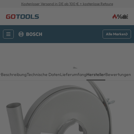
Kostenloser Versand in DE ab 100 € + kostenlose Retoure
Alle Marken
r
Beschreibung
Technische Daten
Lieferumfang
Hersteller
Bewertungen