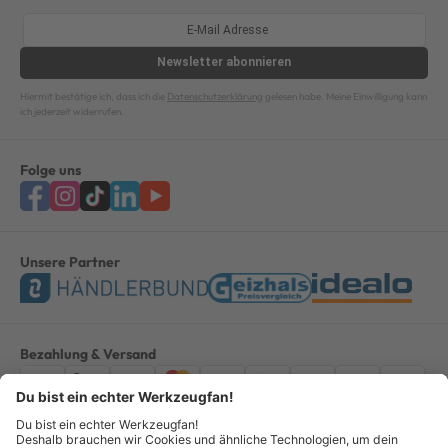
Newsletter
abonnieren
Hiermit bestätige ich, dass ich die
Datenschutzerklärung
gelesen habe. Meine Einwilligung kann
ich jederzeit widerrufen.
Folge uns
Unsere Partner
Bezahlung & Versand