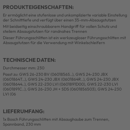
PRODUKTEIGENSCHAFTEN:
Er ermöglicht eine stufenlose und unkomplizierte variable Einstellung
der Schnitttiefe und verfügt über einen 35-mm-Absaugstutzen
Mit beidseitig einschraubbarem Handgriff für vollen Schutz und
steilem Absaugstutzen für randnahes Trennen
Dieser Führungsschlitten ist ein werkzeugloser Führungsschlitten mit
Absaugstutzen für die Verwendung mit Winkelschleifern
TECHNISCHE DATEN:
Durchmesser mm: 230
Passt zu: GWS 26-230 BV (0601856S..), GWS 24-230 JBX
(0601864T..), GWS 24-230 JBX (0601864R..), GWS 24-230 JBX
(06018644..), GWS 22-230 LVI (0601891D00), GWS 22-230 LVI
(0601891C..), GWS 26-230 JH + SDS (0601856503), GWS 24-230
LVI (06
LIEFERUMFANG:
1x Bosch Führungsschlitten mit Absaughaube zum Trennen,
Spannband, 230 mm