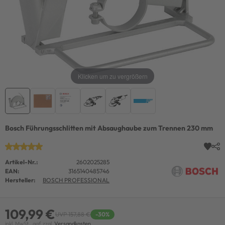
Klicken um zu vergrößern
Bosch Führungsschlitten mit Absaughaube zum Trennen 230 mm
Artikel-Nr.:
2602025285
EAN:
3165140485746
Hersteller:
BOSCH PROFESSIONAL
109,99 €
UVP 157,88 €
-30%
inkl. MwSt., ggf. zzgl.
Versandkosten