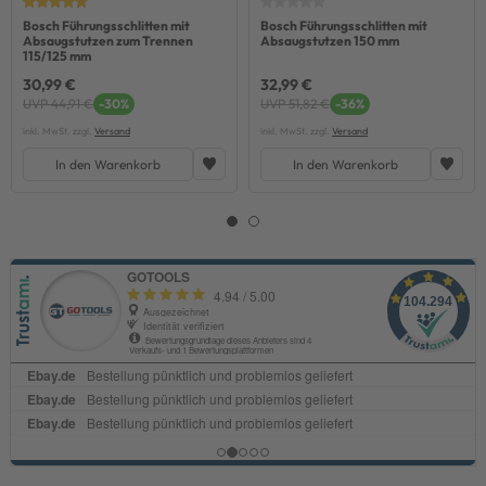
Bosch Führungsschlitten mit
Bosch Führungsschlitten mit
Absaugstutzen zum Trennen
Absaugstutzen 150 mm
115/125 mm
30,99 €
32,99 €
UVP 44,91 €
-30%
UVP 51,82 €
-36%
inkl. MwSt. zzgl.
Versand
inkl. MwSt. zzgl.
Versand
In den Warenkorb
In den Warenkorb