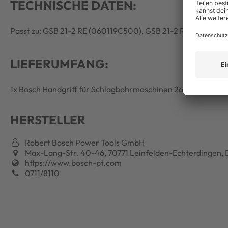
TECHNISCHE DATEN:
Passt zu: GSB 21-2 RE (060119C500), GSB 21-2 RCT (06011
LIEFERUMFANG:
1x Bosch Handgriff für Schlagbohrmaschinen 2602025193
HERSTELLER
Robert Bosch Power Tools GmbH
Max-Lang-Str. 40-46, 70771 Leinfelden-Echterdingen, 
https://www.bosch-pt.com
0711/8110