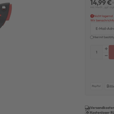
14,99 €
U
inkl. MwSt., ggf. zzg
Nicht lagernd
Wir benachrichtig
Hiermit bestäti
Versandkosten
Kostenloser R