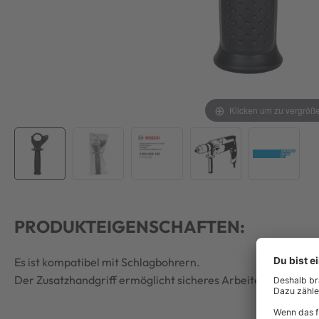
Klicken um zu vergröß
PRODUKTEIGENSCHAFTEN:
Es ist kompatibel mit Schlagbohrern.
Der Zusatzhandgriff ermöglicht sicheres Arbeiten mit Bohr