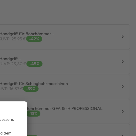
Handgriff für Bohrhämmer –
€
UVP: 25,95 €
-42%
Handgriff –
€
UVP: 23,80 €
-45%
Handgriff für Schlagbohrmaschinen –
UVP: 16,37 €
-39%
 Handgriff für Bohrhämmer GFA 18-H PROFESSIONAL
UVP: 20,65 €
-13%
Handgriff –