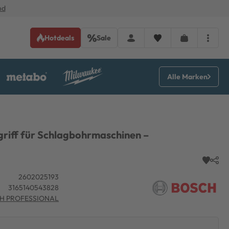
nd
Hotdeals
Sale
Alle Marken
riff für Schlagbohrmaschinen –
2602025193
3165140543828
H PROFESSIONAL