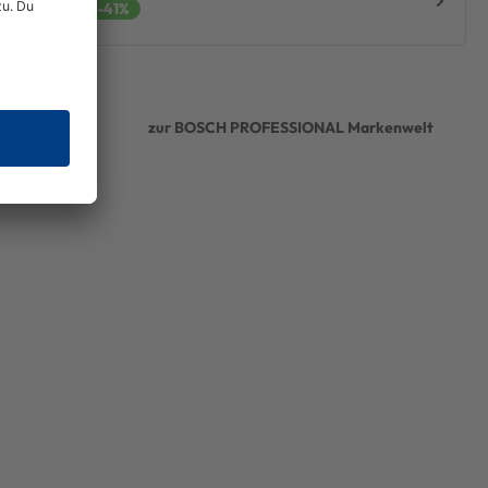
€
UVP: 18,71 €
-41%
zur BOSCH PROFESSIONAL Markenwelt