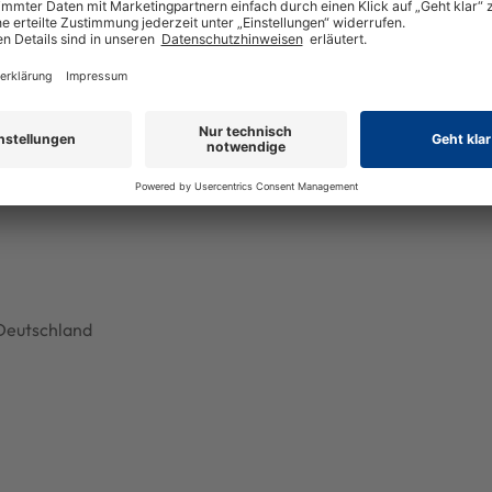
10,99 
9C700)
Deutschland