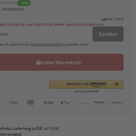
VP 25,41 €
-41%
l.
Versandkosten
DHL Paket
en Dich gerne, wenn der Artikel wieder ausreichend lagernd ist.
Senden
ge ich, dass ich die
Daten­schutz­erklärung
gelesen habe.
In den Warenkorb
freie Lieferung in DE
ab 100€
ückversand