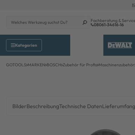
K
Fachberatung & Servic
08061-34616-16
GOTOOLS
MARKEN
BOSCH
Zubehör für Profis
Maschinenzubehör
Bilder
Beschreibung
Technische Daten
Lieferumfan