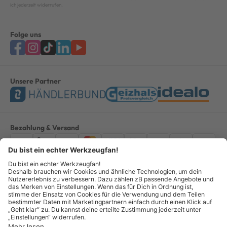
ich jederzeit widerrufen.
Folge uns
Unsere Partner
Bezahlung & Versand
Impressum
AGB
Datenschutz
Widerruf
Vertrag widerrufen
Alle Preise verstehen sich inkl. ges. MwSt. *Kostenloser Versand innerhalb
Deutschlands, bei Bestellungen ab 100,00 Euro.
© Copyright 2026 GOTOOLS GmbH - Alle Rechte vorbehalten. powered by
createyourtemplate