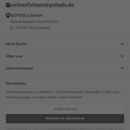
verkaufsteam@gotools.de
GOTOOLS GmbH
Gewerbepark Markfeld 2c
D - 83043 Bad Aibling
Mein Konto
Über uns
Informationen
Newsletter
Jetzt abonnieren & profitieren! | Exklusive Rabatte, Neuheiten & Aktionen |
Werkzeugwissen und Tests direkt in dein Postfach
Newsletter
abonnieren
Hiermit bestätige ich, dass ich die
Datenschutzerklärung
gelesen habe. Meine Einwilligung kann