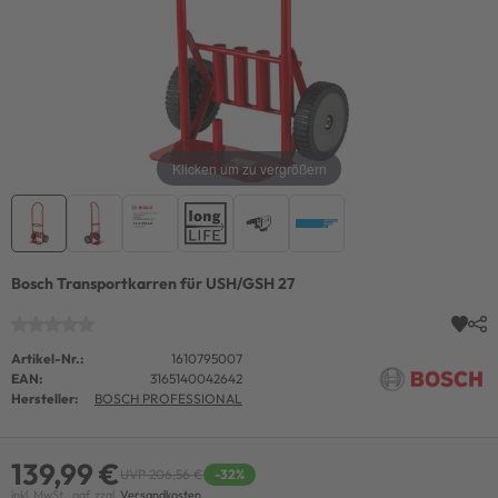
Klicken um zu vergrößern
Bosch Transportkarren für USH/GSH 27
Artikel-Nr.:
1610795007
EAN:
3165140042642
Hersteller:
BOSCH PROFESSIONAL
139,99 €
UVP 206,56 €
-32%
inkl. MwSt., ggf. zzgl.
Versandkosten