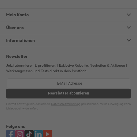
Mein Konto
Über uns
Informationen
Newsletter
Jetzt abonnieren & profitieren! | Exklusive Rabatte, Neuheiten & Aktionen |
Werkzeugwissen und Tests direkt in dein Postfach
Newsletter
abonnieren
Hiermit bestätige ich, dass ich die
Datenschutzerklärung
gelesen habe. Meine Einwilligung kann
ich jederzeit widerrufen.
Folge uns