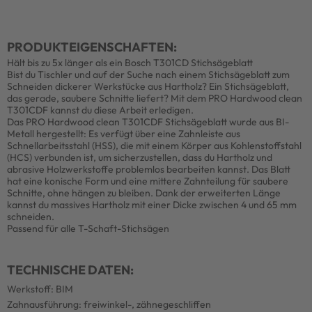
PRODUKTEIGENSCHAFTEN:
Hält bis zu 5x länger als ein Bosch T301CD Stichsägeblatt
Bist du Tischler und auf der Suche nach einem Stichsägeblatt zum
Schneiden dickerer Werkstücke aus Hartholz? Ein Stichsägeblatt,
das gerade, saubere Schnitte liefert? Mit dem PRO Hardwood clean
T301CDF kannst du diese Arbeit erledigen.
Das PRO Hardwood clean T301CDF Stichsägeblatt wurde aus BI-
Metall hergestellt: Es verfügt über eine Zahnleiste aus
Schnellarbeitsstahl (HSS), die mit einem Körper aus Kohlenstoffstahl
(HCS) verbunden ist, um sicherzustellen, dass du Hartholz und
abrasive Holzwerkstoffe problemlos bearbeiten kannst. Das Blatt
hat eine konische Form und eine mittere Zahnteilung für saubere
Schnitte, ohne hängen zu bleiben. Dank der erweiterten Länge
kannst du massives Hartholz mit einer Dicke zwischen 4 und 65 mm
schneiden.
Passend für alle T-Schaft-Stichsägen
TECHNISCHE DATEN:
Werkstoff: BIM
Zahnausführung: freiwinkel-, zähnegeschliffen