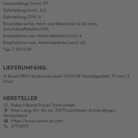
Gesamtlänge [mm]: 117
Zahnteilung [mm]: 3,0
Zahnteilung [TPI]: 8
Einsatzbereiche: Hart- und Weichholz (4-65 mm),
Schichtstoffplatten/HPL
Empfohlene min. Materialstärke [mm]: 4
Empfohlene max. Materialstärke [mm]: 65
Typ: T 301 CDF
LIEFERUMFANG:
1x Bosch PRO Hardwood clean T301CDF Stichsägeblatt, 117 mm, 5
Stück
HERSTELLER
Robert Bosch Power Tools GmbH
Max-Lang-Str. 40-46, 70771 Leinfelden-Echterdingen,
Deutschland
https://www.bosch-pt.com
0711/8110