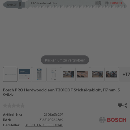
Klicken um zu vergrößern
+17
Bosch PRO Hardwood clean T301CDF Stichsägeblatt, 117 mm, 5
Stück
Artikel-Nr.:
2608636229
EAN:
3165140264389
Hersteller:
BOSCH PROFESSIONAL