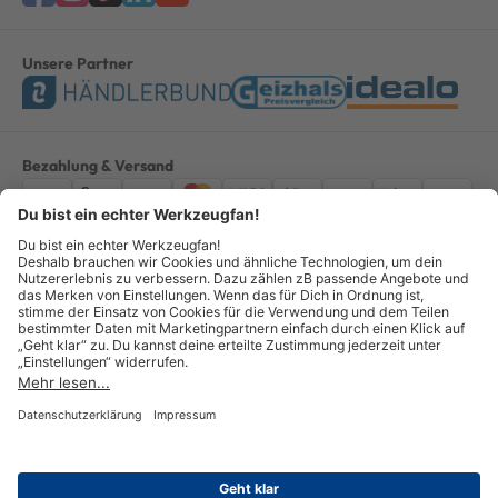
Unsere Partner
Bezahlung & Versand
Impressum
AGB
Datenschutz
Widerruf
Vertrag widerrufen
Alle Preise verstehen sich inkl. ges. MwSt. *Kostenloser Versand innerhalb
Deutschlands, bei Bestellungen ab 100,00 Euro.
© Copyright 2026 GOTOOLS GmbH - Alle Rechte vorbehalten. powered by
createyourtemplate