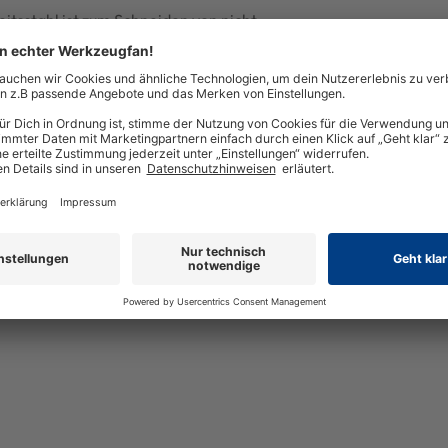
tsstahl ist zum Schneiden von nicht
rmöglicht Schneiden vieler dünner
chnitt