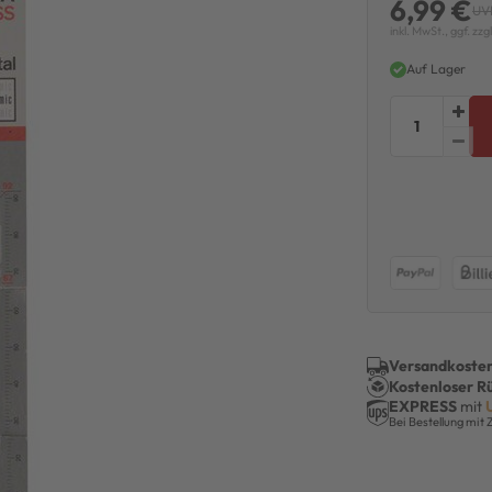
6,99 €
UV
inkl. MwSt., ggf. zzg
Auf Lager
Versandkosten
Kostenloser R
EXPRESS
mit
Bei Bestellung mit 