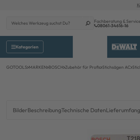
K
Fachberatung & Servic
08061-34616-16
GOTOOLS
MARKEN
BOSCH
Zubehör für Profis
Stichsägen AC
Stic
Bilder
Beschreibung
Technische Daten
Lieferumfan