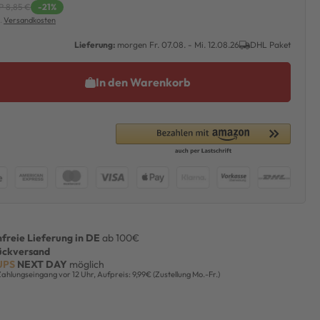
P 8,85 €
-21%
l.
Versandkosten
Lieferung:
morgen
Fr. 07.08.
- Mi. 12.08.26
DHL Paket
In den Warenkorb
freie Lieferung in DE
ab 100€
ückversand
UPS
NEXT DAY
möglich
Zahlungseingang vor 12 Uhr, Aufpreis: 9,99€ (Zustellung Mo.-Fr.)