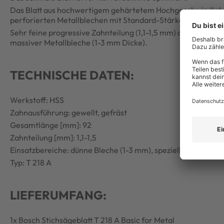
Das Blatt aus hochwertigem gehärtetem Hochgeschwindigkei
perforierten Metallblechen mit Standard-Stärke geeignet.
Sehr feine progressive Zahnteilung (1,1-1,5 mm) des Blatts e
massiver Metallbleche (1-3 mm Dicke).
TECHNISCHE DATEN:
Werkstoff: HSS
Zahnausführung: gewellt, gefräst
Gesamtlänge [mm]: 92
Zahnteilung [mm]: 1,1-1,5
Einsatzbereiche: dünne Bleche (1-3 mm), speziell für Kurvens
Typ: T 218 A
LIEFERUMFANG:
1x Bosch Stichsägeblatt T 218 A Basic for Metal