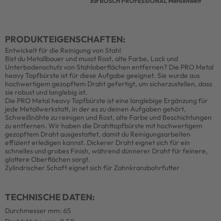
zur BOSCH PROFESSIONAL Markenwelt
PRODUKTEIGENSCHAFTEN:
Entwickelt für die Reinigung von Stahl
Bist du Metallbauer und musst Rost, alte Farbe, Lack und
Unterbodenschutz von Stahloberflächen entfernen? Die PRO Metal
heavy Topfbürste ist für diese Aufgabe geeignet. Sie wurde aus
hochwertigem gezopftem Draht gefertigt, um sicherzustellen, dass
sie robust und langlebig ist.
Die PRO Metal heavy Topfbürste ist eine langlebige Ergänzung für
jede Metallwerkstatt, in der es zu deinen Aufgaben gehört,
Schweißnähte zu reinigen und Rost, alte Farbe und Beschichtungen
zu entfernen. Wir haben die Drahttopfbürste mit hochwertigem
gezopftem Draht ausgestattet, damit du Reinigungsarbeiten
effizient erledigen kannst. Dickerer Draht eignet sich für ein
schnelles und grobes Finish, während dünnerer Draht für feinere,
glattere Oberflächen sorgt.
Zylindrischer Schaft eignet sich für Zahnkranzbohrfutter
TECHNISCHE DATEN:
Durchmesser mm: 65