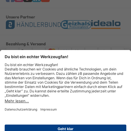
Unsere Partner
Bezahlung & Versand
Impressum
AGB
Datenschutz
Widerruf
Vertrag widerrufen
Alle Preise verstehen sich inkl. ges. MwSt. *Kostenloser Versand innerhalb
Deutschlands, bei Bestellungen ab 100,00 Euro.
© Copyright 2026 GOTOOLS GmbH - Alle Rechte vorbehalten. powered by
createyourtemplate