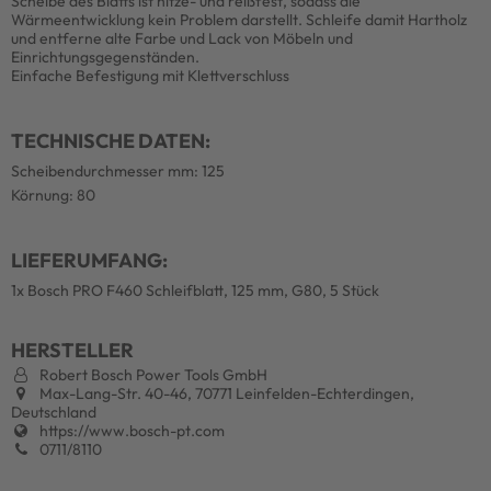
Scheibe des Blatts ist hitze- und reißfest, sodass die
Wärmeentwicklung kein Problem darstellt. Schleife damit Hartholz
und entferne alte Farbe und Lack von Möbeln und
Einrichtungsgegenständen.
Einfache Befestigung mit Klettverschluss
TECHNISCHE DATEN:
Scheibendurchmesser mm: 125
Körnung: 80
LIEFERUMFANG:
1x Bosch PRO F460 Schleifblatt, 125 mm, G80, 5 Stück
HERSTELLER
Robert Bosch Power Tools GmbH
Max-Lang-Str. 40-46, 70771 Leinfelden-Echterdingen,
Deutschland
https://www.bosch-pt.com
0711/8110