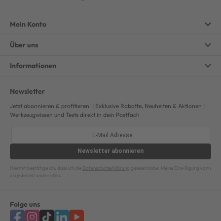
Mein Konto
Über uns
Informationen
Newsletter
Jetzt abonnieren & profitieren! | Exklusive Rabatte, Neuheiten & Aktionen |
Werkzeugwissen und Tests direkt in dein Postfach
Newsletter
abonnieren
Hiermit bestätige ich, dass ich die
Datenschutzerklärung
gelesen habe. Meine Einwilligung kann
ich jederzeit widerrufen.
Folge uns