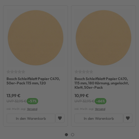
Bosch Schleifblatt Papier C470,
Bosch Schleifblatt Papier C470,
50er-Pack 115 mm, 120
115 mm, 180 Körnung, ungelocht,
Klett, 50er-Pack
13,99 €
10,99 €
UVP 32,95 €
-57%
UVP 32,95 €
-66%
inkl. MwSt. zzgl.
Versand
inkl. MwSt. zzgl.
Versand
In den Warenkorb
In den Warenkorb