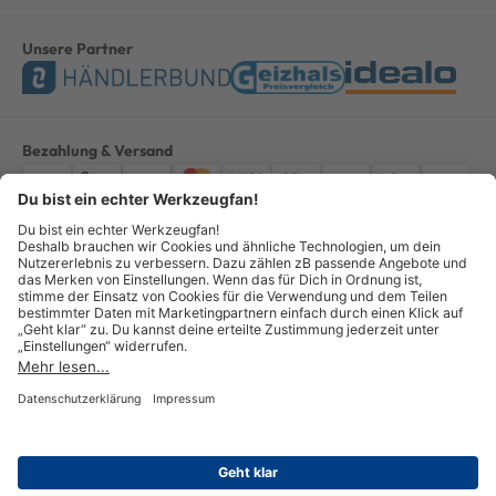
Unsere Partner
Bezahlung & Versand
Impressum
AGB
Datenschutz
Widerruf
Vertrag widerrufen
Alle Preise verstehen sich inkl. ges. MwSt. *Kostenloser Versand innerhalb
Deutschlands, bei Bestellungen ab 100,00 Euro.
© Copyright 2026 GOTOOLS GmbH - Alle Rechte vorbehalten. powered by
createyourtemplate