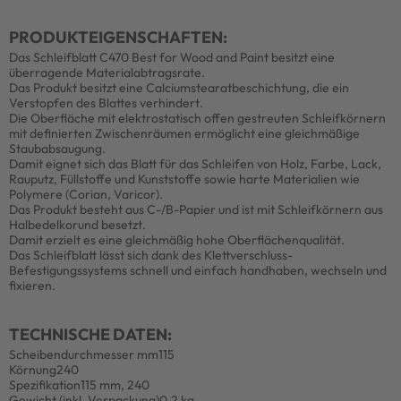
PRODUKTEIGENSCHAFTEN:
Das Schleifblatt C470 Best for Wood and Paint besitzt eine
überragende Materialabtragsrate.
Das Produkt besitzt eine Calciumstearatbeschichtung, die ein
Verstopfen des Blattes verhindert.
Die Oberfläche mit elektrostatisch offen gestreuten Schleifkörnern
mit definierten Zwischenräumen ermöglicht eine gleichmäßige
Staubabsaugung.
Damit eignet sich das Blatt für das Schleifen von Holz, Farbe, Lack,
Rauputz, Füllstoffe und Kunststoffe sowie harte Materialien wie
Polymere (Corian, Varicor).
Das Produkt besteht aus C-/B-Papier und ist mit Schleifkörnern aus
Halbedelkorund besetzt.
Damit erzielt es eine gleichmäßig hohe Oberflächenqualität.
Das Schleifblatt lässt sich dank des Klettverschluss-
Befestigungssystems schnell und einfach handhaben, wechseln und
fixieren.
TECHNISCHE DATEN:
Scheibendurchmesser mm
115
Körnung
240
Spezifikation
115 mm, 240
Gewicht (inkl. Verpackung)
0.2 kg