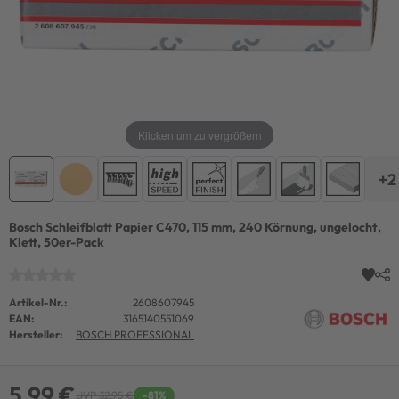
Klicken um zu vergrößern
+2
Bosch Schleifblatt Papier C470, 115 mm, 240 Körnung, ungelocht,
Klett, 50er-Pack
Artikel-Nr.:
2608607945
EAN:
3165140551069
Hersteller:
BOSCH PROFESSIONAL
5,99 €
UVP 32,95 €
-81%