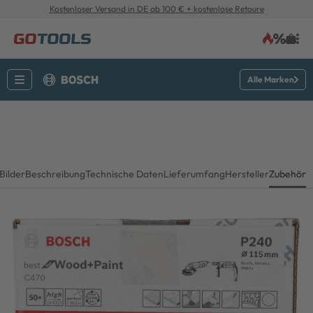
Kostenloser Versand in DE ab 100 € + kostenlose Retoure
Alle Marken
Bilder
Beschreibung
Technische Daten
Lieferumfang
Hersteller
Zubehör