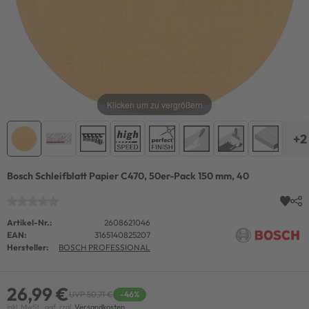
Klicken um zu vergrößern
+2
Bosch Schleifblatt Papier C470, 50er-Pack 150 mm, 40
Artikel-Nr.:
2608621046
EAN:
3165140825207
Hersteller:
BOSCH PROFESSIONAL
26,99 €
UVP 50,71 €
-46%
inkl. MwSt., ggf. zzgl.
Versandkosten