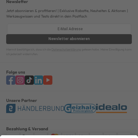
Newsletter
Jetzt abonnieren & profitieren! | Exklusive Rabatte, Neuheiten & Aktionen |
Werkzeugwissen und Tests direkt in dein Postfach
Newsletter
abonnieren
Hiermit bestätige ich, dass ich die
Datenschutzerklärung
gelesen habe. Meine Einwilligung kann
ich jederzeit widerrufen.
Folge uns
Unsere Partner
Bezahlung & Versand