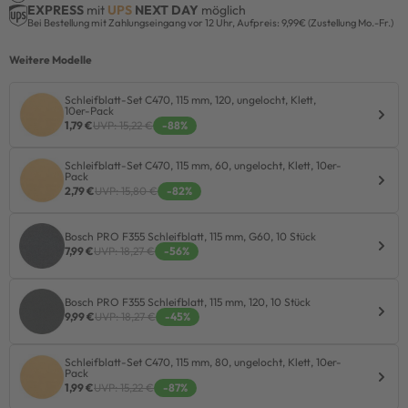
EXPRESS
mit
UPS
NEXT DAY
möglich
Bei Bestellung mit Zahlungseingang vor 12 Uhr, Aufpreis: 9,99€ (Zustellung Mo.-Fr.)
Weitere Modelle
Schleifblatt-Set C470, 115 mm, 120, ungelocht, Klett,
10er-Pack
1,79 €
UVP: 15,22 €
-88%
Schleifblatt-Set C470, 115 mm, 60, ungelocht, Klett, 10er-
Pack
2,79 €
UVP: 15,80 €
-82%
Bosch PRO F355 Schleifblatt, 115 mm, G60, 10 Stück
7,99 €
UVP: 18,27 €
-56%
Bosch PRO F355 Schleifblatt, 115 mm, 120, 10 Stück
9,99 €
UVP: 18,27 €
-45%
Schleifblatt-Set C470, 115 mm, 80, ungelocht, Klett, 10er-
Pack
1,99 €
UVP: 15,22 €
-87%