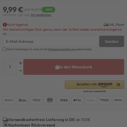
9,99 €
UVP 18,27 €
-45%
inkl. MwSt., ggf. zzgl.
Versandkosten
Nicht lagernd
DHL Paket
Wir benachrichtigen Dich gerne, wenn der Artikel wieder ausreichend lagernd
ist.
Senden
Hiermit bestätige ich, dass ich die
Daten­schutz­erklärung
gelesen habe.
In den Warenkorb
Versandkostenfreie Lieferung in DE
ab 100€
Kostenloser Rückversand