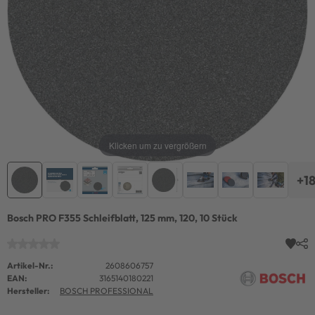
Klicken um zu vergrößern
+1
Bosch PRO F355 Schleifblatt, 125 mm, 120, 10 Stück
Artikel-Nr.:
2608606757
EAN:
3165140180221
Hersteller:
BOSCH PROFESSIONAL