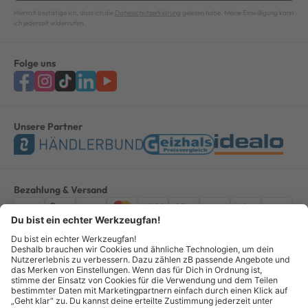
Hiermit bestätige ich, dass ich die
Datenschutzerklärung
gelesen habe. Meine Einwilligung kann
ich jederzeit widerrufen.
Folge uns
Unsere Partner
Bezahlung & Versand
Impressum
AGB
Datenschutz
Widerruf
Vertrag widerrufen
Alle Preise verstehen sich inkl. ges. MwSt. *Kostenloser Versand innerhalb
Deutschlands, bei Bestellungen ab 100,00 Euro.
© Copyright 2026 GOTOOLS GmbH - Alle Rechte vorbehalten. powered by