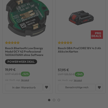
Bosch Bluetooth Low Energy
Bosch GBA ProCORE 18V 4.0 Ah
Modul GCY 42 Professional
Akku im Karton
1600A016NH ohne Software
POWERWEEK DEAL
19,99 €
57,95 €
UVP 41,65 €
-52%
UVP 128,52 €
-54%
inkl. MwSt. zzgl.
Versand
inkl. MwSt. zzgl.
Versand
In den Warenkorb
Benachrichtige mich