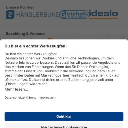
Unsere Partner
Bezahlung & Versand
Impressum
AGB
Datenschutz
Widerruf
Vertrag widerrufen
Alle Preise verstehen sich inkl. ges. MwSt. *Kostenloser Versand innerhalb
Deutschlands, bei Bestellungen ab 100,00 Euro.
© Copyright 2026 GOTOOLS GmbH - Alle Rechte vorbehalten. powered by
createyourtemplate