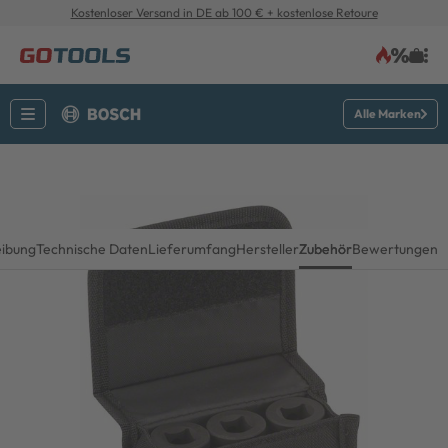
Kostenloser Versand in DE ab 100 € + kostenlose Retoure
Alle Marken
eibung
Technische Daten
Lieferumfang
Hersteller
Zubehör
Bewertungen