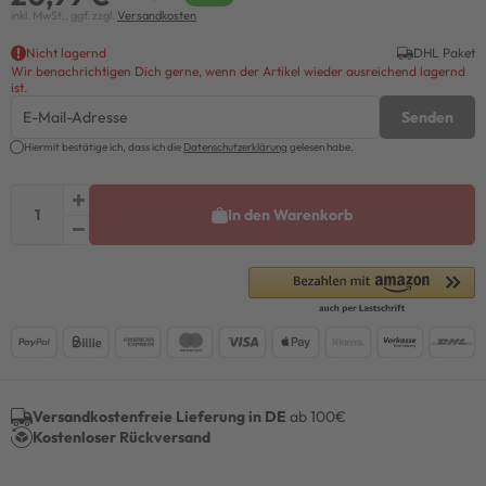
inkl. MwSt., ggf. zzgl.
Versandkosten
Nicht lagernd
DHL Paket
Wir benachrichtigen Dich gerne, wenn der Artikel wieder ausreichend lagernd
ist.
Senden
Hiermit bestätige ich, dass ich die
Daten­schutz­erklärung
gelesen habe.
In den Warenkorb
Versandkostenfreie Lieferung in DE
ab 100€
Kostenloser Rückversand