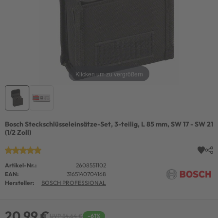
Klicken um zu vergrößern
Bosch Steckschlüsseleinsätze-Set, 3-teilig, L 85 mm, SW 17 - SW 21
(1/2 Zoll)
Artikel-Nr.:
2608551102
EAN:
3165140704168
Hersteller:
BOSCH PROFESSIONAL
20,99 €
UVP 54,64 €
-61%