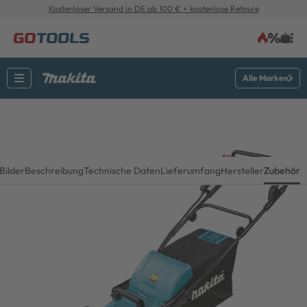
Kostenloser Versand in DE ab 100 € + kostenlose Retoure
Alle Marken
Bilder
Beschreibung
Technische Daten
Lieferumfang
Hersteller
Zubehör