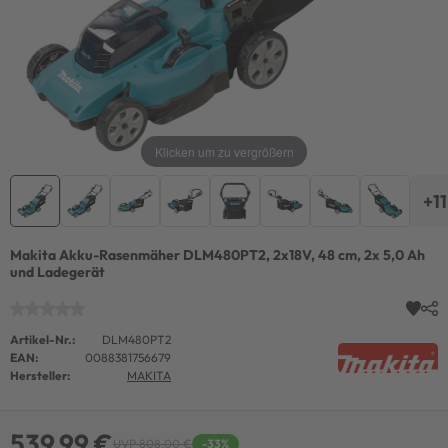
Klicken um zu vergrößern
+11
Makita Akku-Rasenmäher DLM480PT2, 2x18V, 48 cm, 2x 5,0 Ah
und Ladegerät
Artikel-Nr.:
DLM480PT2
EAN:
0088381756679
Hersteller:
MAKITA
539,99 €
UVP 808,00 €
-33%