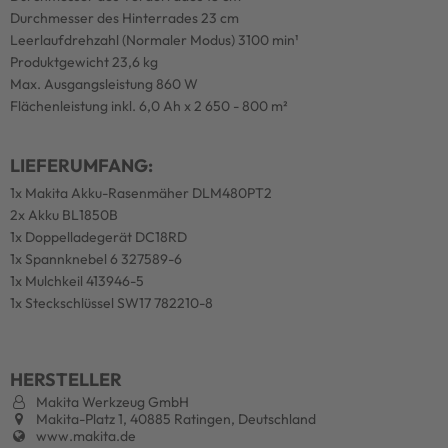
Durchmesser des Hinterrades 23 cm
Leerlaufdrehzahl (Normaler Modus) 3100 min¹
Produktgewicht 23,6 kg
Max. Ausgangsleistung 860 W
Flächenleistung inkl. 6,0 Ah x 2 650 - 800 m²
LIEFERUMFANG:
1x Makita Akku-Rasenmäher DLM480PT2
2x Akku BL1850B
1x Doppelladegerät DC18RD
1x Spannknebel 6 327589-6
1x Mulchkeil 413946-5
1x Steckschlüssel SW17 782210-8
HERSTELLER
Makita Werkzeug GmbH
Makita-Platz 1, 40885 Ratingen, Deutschland
www.makita.de