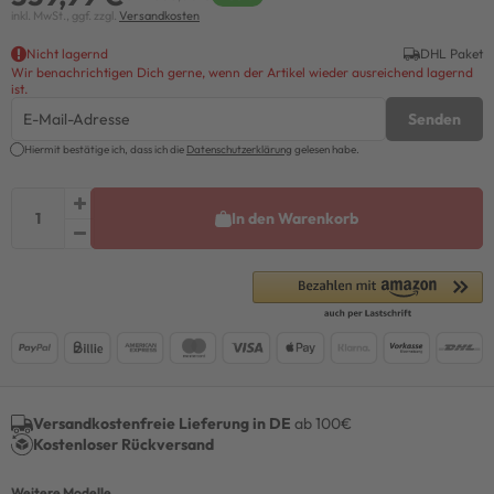
inkl. MwSt., ggf. zzgl.
Versandkosten
Nicht lagernd
DHL Paket
Wir benachrichtigen Dich gerne, wenn der Artikel wieder ausreichend lagernd
ist.
Senden
Hiermit bestätige ich, dass ich die
Daten­schutz­erklärung
gelesen habe.
In den Warenkorb
Versandkostenfreie Lieferung in DE
ab 100€
Kostenloser Rückversand
Weitere Modelle