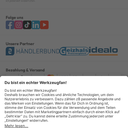
ich jederzeit widerrufen.
Folge uns
Unsere Partner
Bezahlung & Versand
Impressum
AGB
Datenschutz
Widerruf
Vertrag widerrufen
Alle Preise verstehen sich inkl. ges. MwSt. *Kostenloser Versand innerhalb
Deutschlands, bei Bestellungen ab 100,00 Euro.
© Copyright 2026 GOTOOLS GmbH - Alle Rechte vorbehalten. powered by
createyourtemplate