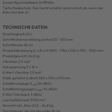
Zweistufig einstellbare Griffhöhe
Tiefentladeschutz. Das Gerät schaltet automatisch ab, wenn der
Akku fast leer ist.
TECHNISCHE DATEN:
Grasfangkorb 62 L
Schnitthöhenverstellung zentral 20 - 100 mm
Schnittbreite 48 cm
Produktabmessung (L x B x H) 1690 - 1740 x 530 x 930 - 1060 mm
Produktgewicht 26,8 kg
Vibration 2,5 m/s²
Akkuspannung 2 x 18 V
K-Wert Vibration 1,5 m/s²
Maße gefaltet (LxBxH) 580 x 530 x 870 mm
Schalldruckpegel (L
) 84 dB(A)
pA
Schallleistungspegel (L
) 92 dB(A)
WA
K-Wert Geräusch 3 dB(A)
Leerlaufdrehzahl 3100 min¹
Gewicht inkl. Akku 24,5 - 26,8 kg
Durchmesser des Vorderrades 18 cm