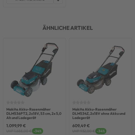
ÄHNLICHE ARTIKEL
Makita Akku-Rasenmäher
Makita Akku-Rasenmäher
DLM536PT2, 2x18V, 53 cm, 2x 5,0
DLM534Z, 2x18V ohne Akku und
Ah und Ladegerät
Ladegerät
1.099,99 €
609,49 €
UVP 1.688,00 €
-34%
UVP 932,00 €
-34%