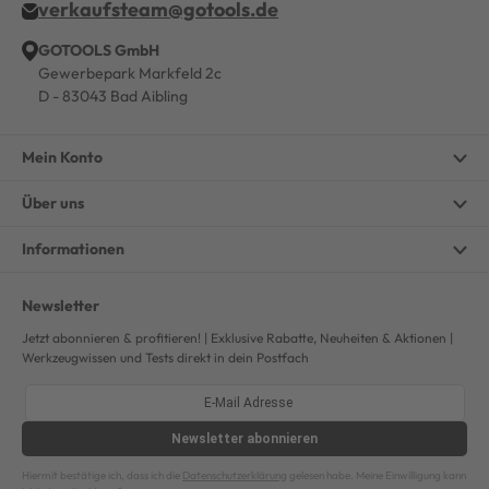
verkaufsteam@gotools.de
GOTOOLS GmbH
Gewerbepark Markfeld 2c
D - 83043 Bad Aibling
Mein Konto
Über uns
Informationen
Newsletter
Jetzt abonnieren & profitieren! | Exklusive Rabatte, Neuheiten & Aktionen |
Werkzeugwissen und Tests direkt in dein Postfach
Newsletter
abonnieren
Hiermit bestätige ich, dass ich die
Datenschutzerklärung
gelesen habe. Meine Einwilligung kann