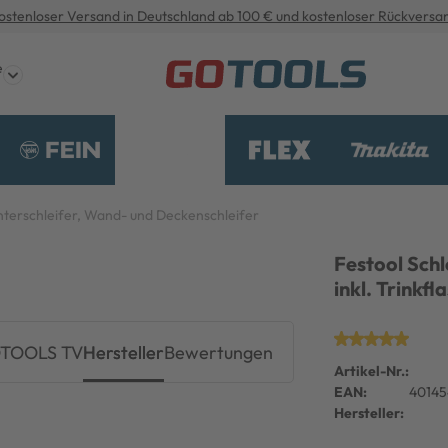
ostenloser Versand in Deutschland ab 100 € und kostenloser Rückversa
e
nterschleifer, Wand- und Deckenschleifer
Festool Sch
inkl. Trinkfl
TOOLS TV
Hersteller
Bewertungen
Artikel-Nr.:
EAN:
4014
Hersteller: