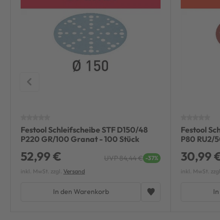
Festool Schleifscheibe STF D150/48
Festool Sc
P220 GR/100 Granat - 100 Stück
P80 RU2/50
52,99 €
30,99 
UVP 84,44 €
-37%
inkl. MwSt. zzgl.
Versand
inkl. MwSt. zzg
In den Warenkorb
In