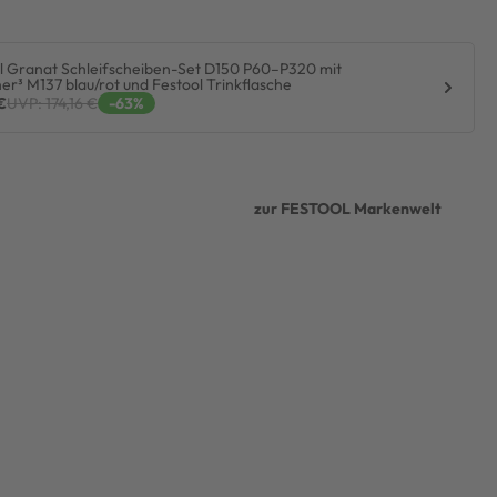
l Granat Schleifscheiben-Set D150 P60–P320 mit
ner³ M137 blau/rot und Festool Trinkflasche
€
UVP: 174,16 €
-63%
zur FESTOOL Markenwelt