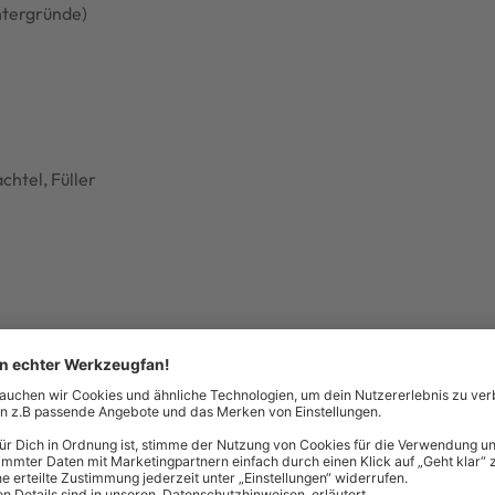
ntergründe)
chtel, Füller