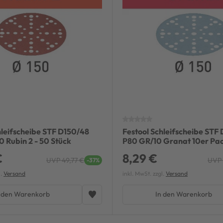
hleifscheibe STF D150/48
Festool Schleifscheibe STF
 Rubin 2 - 50 Stück
P80 GR/10 Granat 10er Pa
€
8,29 €
UVP 49,77 €
UVP 
-37%
l.
Versand
inkl. MwSt. zzgl.
Versand
 den Warenkorb
In den Warenkorb