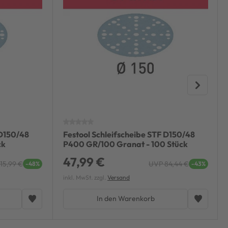
 D150/48
Festool Schleifscheibe STF D150/48
ck
P400 GR/100 Granat - 100 Stück
47,99 €
15,99 €
UVP 84,44 €
-48%
-43%
inkl. MwSt. zzgl.
Versand
In den Warenkorb