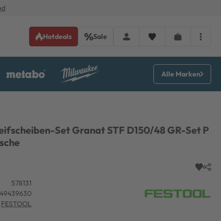
nd
Hotdeals
Sale
Alle Marken
leifscheiben-Set Granat STF D150/48 GR-Set P
asche
578131
549439630
FESTOOL