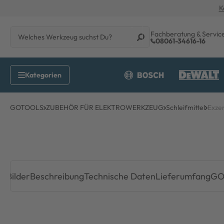
K
Fachberatung & Servic
08061-34616-16
GOTOOLS
ZUBEHÖR FÜR ELEKTROWERKZEUG
Schleifmittel
Exze
Bilder
Beschreibung
Technische Daten
Lieferumfang
GO