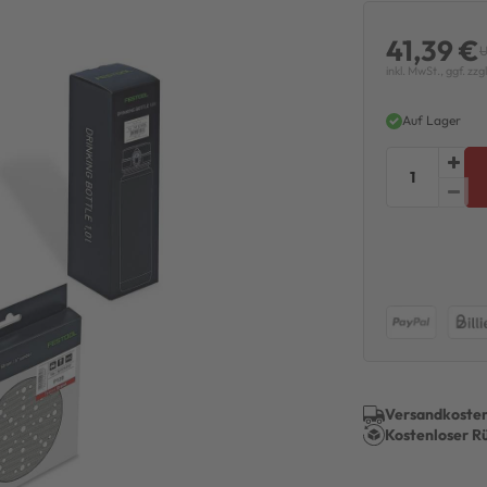
41,39 €
U
inkl. MwSt., ggf. zzg
Auf Lager
Versandkosten
Kostenloser R