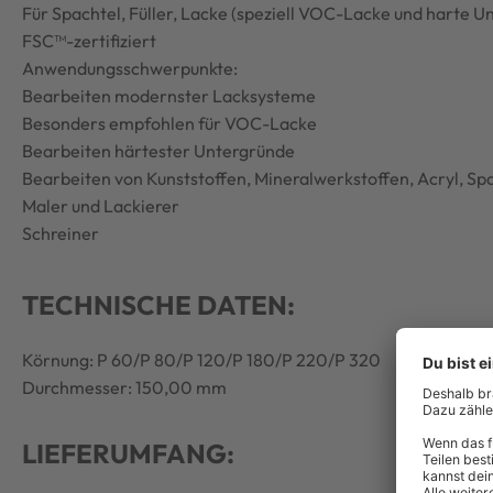
Für Spachtel, Füller, Lacke (speziell VOC-Lacke und harte U
FSC™-zertifiziert
Anwendungsschwerpunkte:
Bearbeiten modernster Lacksysteme
Besonders empfohlen für VOC-Lacke
Bearbeiten härtester Untergründe
Bearbeiten von Kunststoffen, Mineralwerkstoffen, Acryl, Spa
Maler und Lackierer
Schreiner
TECHNISCHE DATEN:
Körnung: P 60/P 80/P 120/P 180/P 220/P 320
Durchmesser: 150,00 mm
LIEFERUMFANG: