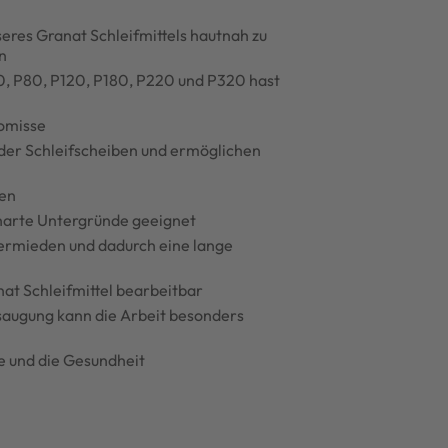
nseres Granat Schleifmittels hautnah zu
n
0, P80, P120, P180, P220 und P320 hast
romisse
 der Schleifscheiben und ermöglichen
hen
 harte Untergründe geeignet
vermieden und dadurch eine lange
at Schleifmittel bearbeitbar
augung kann die Arbeit besonders
e und die Gesundheit