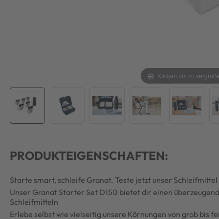
Klicken um zu vergröß
PRODUKTEIGENSCHAFTEN:
Starte smart, schleife Granat. Teste jetzt unser Schleifmitt
Unser Granat Starter Set D150 bietet dir einen überzeugend
Schleifmitteln
Erlebe selbst wie vielseitig unsere Körnungen von grob bis fe