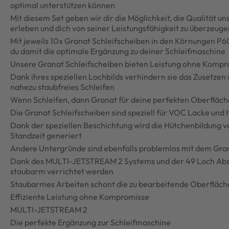
optimal unterstützen können
Mit diesem Set geben wir dir die Möglichkeit, die Qualität u
erleben und dich von seiner Leistungsfähigkeit zu überzeuge
Mit jeweils 10x Granat Schleifscheiben in den Körnungen P6
du damit die optimale Ergänzung zu deiner Schleifmaschine
Unsere Granat Schleifscheiben bieten Leistung ohne Komp
Dank ihres speziellen Lochbilds verhindern sie das Zusetzen
nahezu staubfreies Schleifen
Wenn Schleifen, dann Granat für deine perfekten Oberfläc
Die Granat Schleifscheiben sind speziell für VOC Lacke und
Dank der speziellen Beschichtung wird die Hütchenbildung 
Standzeit generiert
Andere Untergründe sind ebenfalls problemlos mit dem Gran
Dank des MULTI-JETSTREAM 2 Systems und der 49 Loch Abs
staubarm verrichtet werden
Staubarmes Arbeiten schont die zu bearbeitende Oberfläch
Effiziente Leistung ohne Kompromisse
MULTI-JETSTREAM 2
Die perfekte Ergänzung zur Schleifmaschine