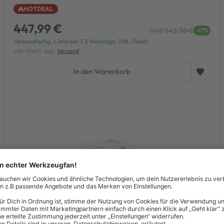
HOTDEAL
447,99 €
UVP 543,38 €
-17%
Versandfertig, Lieferzeit 1-3 Werktage, DHL-Paket
inkl. MwSt. zzgl.
Versand
In den Warenkorb