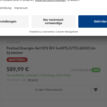
Festool Energie-Set SYS 18V 4xHP5,0/TCL6DUO im
Systainer
HOTDEAL
589,99 €
UVP 740,68 €
-20%
Versandfertig, Lieferzeit 1-3 Werktage, DHL-Paket
inkl. MwSt. zzgl.
Versand
In den Warenkorb