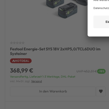
Festool Energie-Set SYS 18V 2xHP5,0/TCL6DUO im
Systainer
HOTDEAL
368,99 €
UVP 452,31 €
-18%
Versandfertig, Lieferzeit 1-3 Werktage, DHL-Paket
inkl. MwSt. zzgl.
Versand
In den Warenkorb