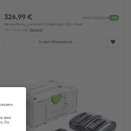
326,99 €
UVP 400,60 €
-18%
Versandfertig, Lieferzeit 1-3 Werktage, DHL-Paket
inkl. MwSt. zzgl.
Versand
In den Warenkorb