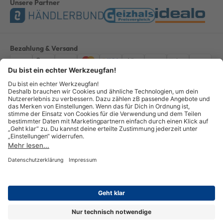
Unsere Partner
Bezahlung & Versand
Impressum
AGB
Datenschutz
Widerruf
Vertrag widerrufen
Alle Preise verstehen sich inkl. ges. MwSt. *Kostenloser Versand innerhalb
Deutschlands, bei Bestellungen ab 100,00 Euro.
© Copyright 2026 GOTOOLS GmbH - Alle Rechte vorbehalten. powered by
createyourtemplate