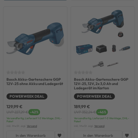
Bosch Akku-Gartenschere GGP
Bosch Akku-Gartenschere GGP
12V-25 ohne Akku und Ladegerät
12V-25, 12V, 2x 3,0 Ah und
Ladegerät im Karton
POWERWEEK DEAL
POWERWEEK DEAL
129,99 €
189,99 €
UVP 227,29 €
-42%
UVP 352,24 €
-46%
Versandfertig, Lieferzeit 1-3 Werktage, DHL-
Versandfertig, Lieferzeit 1-3 Werktage, DHL-
Paket
Paket
inkl. MwSt. zzgl.
Versand
inkl. MwSt. zzgl.
Versand
In den Warenkorb
In den Warenkorb