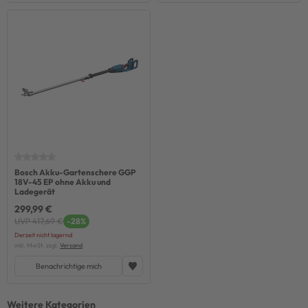
Bosch Akku-Gartenschere GGP
18V-45 EP ohne Akku und
Ladegerät
299,99 €
UVP 417,69 €
-28%
Derzeit nicht lagernd
inkl. MwSt. zzgl.
Versand
Benachrichtige mich