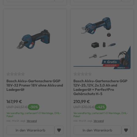
Bosch Akku-Gartenschere GGP
Bosch Akku-Gartenschere GGP
18V-32 Pruner 18V ohne Akku und
12V-25, 12V, 2x 3,0 Ah und
Ladegerät
Ladegerät + PerfectPro
Gehörschutz H-5
167,99 €
210,99 €
UVP 241,57 €
-30%
UVP 370,15 €
-42%
Versandfertig, Lieferzeit 1-3 Werktage, DHL-
Versandfertig, Lieferzeit 1-3 Werktage, DHL-
Paket
Paket
inkl. MwSt. zzgl.
Versand
inkl. MwSt. zzgl.
Versand
In den Warenkorb
In den Warenkorb