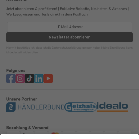
Jetzt abonnieren & profitieren! | Exklusive Rabatte, Neuheiten & Aktionen |
Werkzeugwissen und Tests direkt in dein Postfach
Newsletter
abonnieren
Hiermit bestätige ich, dass ich die
Datenschutzerklärung
gelesen habe. Meine Einwilligung kann
ich jederzeit widerrufen.
Folge uns
Unsere Partner
Bezahlung & Versand