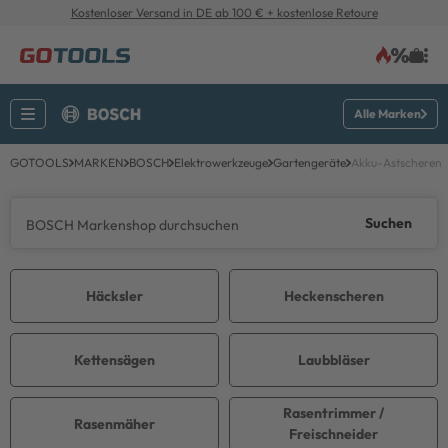
Kostenloser Versand in DE ab 100 € + kostenlose Retoure
Alle Marken
GOTOOLS
MARKEN
BOSCH
Elektrowerkzeuge
Gartengeräte
Akku-Astscheren
Suchen
Häcksler
Heckenscheren
Kettensägen
Laubbläser
Rasentrimmer /
Rasenmäher
Freischneider