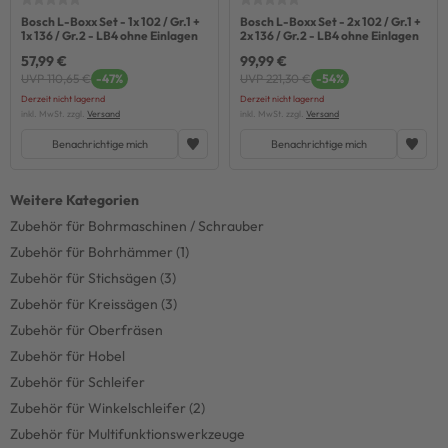
Bosch L-Boxx Set - 1x 102 / Gr.1 +
Bosch L-Boxx Set - 2x 102 / Gr.1 +
1x 136 / Gr.2 - LB4 ohne Einlagen
2x 136 / Gr.2 - LB4 ohne Einlagen
57,99 €
99,99 €
UVP 110,65 €
-47%
UVP 221,30 €
-54%
Derzeit nicht lagernd
Derzeit nicht lagernd
inkl. MwSt. zzgl.
Versand
inkl. MwSt. zzgl.
Versand
Benachrichtige mich
Benachrichtige mich
Zubehör für Bohrmaschinen / Schrauber
Zubehör für Bohrhämmer (1)
Zubehör für Stichsägen (3)
Zubehör für Kreissägen (3)
Zubehör für Oberfräsen
Zubehör für Hobel
Zubehör für Schleifer
Zubehör für Winkelschleifer (2)
Zubehör für Multifunktionswerkzeuge