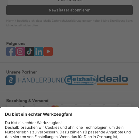
Newsletter
abonnieren
Hiermit bestätige ich, dass ich die
Datenschutzerklärung
gelesen habe. Meine Einwilligung kann
ich jederzeit widerrufen.
Folge uns
Unsere Partner
Bezahlung & Versand
Impressum
AGB
Datenschutz
Widerruf
Vertrag widerrufen