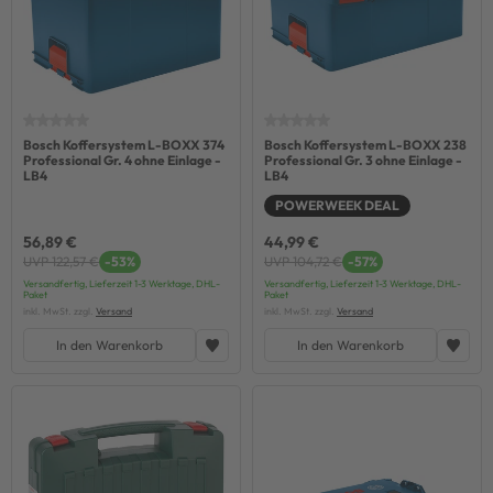
Bosch Koffersystem L-BOXX 374
Bosch Koffersystem L-BOXX 238
Professional Gr. 4 ohne Einlage -
Professional Gr. 3 ohne Einlage -
LB4
LB4
POWERWEEK DEAL
56,89 €
44,99 €
UVP 122,57 €
-53%
UVP 104,72 €
-57%
Versandfertig, Lieferzeit 1-3 Werktage, DHL-
Versandfertig, Lieferzeit 1-3 Werktage, DHL-
Paket
Paket
inkl. MwSt. zzgl.
Versand
inkl. MwSt. zzgl.
Versand
In den Warenkorb
In den Warenkorb