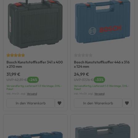
Bosch Kunststoffkoffer 341 x 400
Bosch Kunststoffkoffer 446 x 316
x 210 mm
x 124 mm
31,99 €
24,99 €
UVP 42,39 €
-24%
UVP 37,76 €
-33%
Versandfertig, Lieferzeit 1-3 Werktage, DHL-
Versandfertig, Lieferzeit 1-3 Werktage, DHL-
Paket
Paket
inkl. MwSt. zzgl.
Versand
inkl. MwSt. zzgl.
Versand
In den Warenkorb
In den Warenkorb