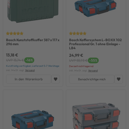
Bosch Kunststoffkoffer 387 x 117 x
Bosch Koffersystem L-BOXX 102
296 mm
Professional Gr. 1 ohne Einlage -
LB4
13,18 €
24,99 €
UVP 15,74 €
-16%
UVP 55,93 €
-55%
Kurzfristig verfügbar, Lieferzeit 5-7 Werktage
Derzeit nicht lagernd
inkl. MwSt. zzgl.
Versand
inkl. MwSt. zzgl.
Versand
In den Warenkorb
Benachrichtige mich