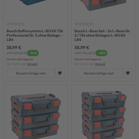
Bosch Koffersystem L-BOXX 136
Bosch L-Boxx Set - 2x L-Boxx Gr.
Professional Gr. 2 ohne Einlage -
2 / 136 ohne Einlagen L-BOXX
LB4
LB4
38,99 €
58,99 €
UVP 89,25 €
-56%
UVP 114,22 €
-48%
Derzeit nicht lagernd
Derzeit nicht lagernd
inkl. MwSt. zzgl.
Versand
inkl. MwSt. zzgl.
Versand
Benachrichtige mich
Benachrichtige mich