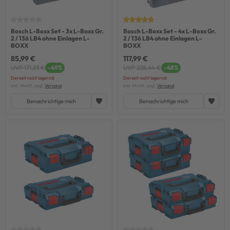
Bosch L-Boxx Set - 3x L-Boxx Gr.
Bosch L-Boxx Set - 4x L-Boxx Gr.
2 / 136 LB4 ohne Einlagen L-
2 / 136 LB4 ohne Einlagen L-
BOXX
BOXX
85,99 €
117,99 €
UVP 171,33 €
-49%
UVP 228,44 €
-48%
Derzeit nicht lagernd
Derzeit nicht lagernd
inkl. MwSt. zzgl.
Versand
inkl. MwSt. zzgl.
Versand
Benachrichtige mich
Benachrichtige mich