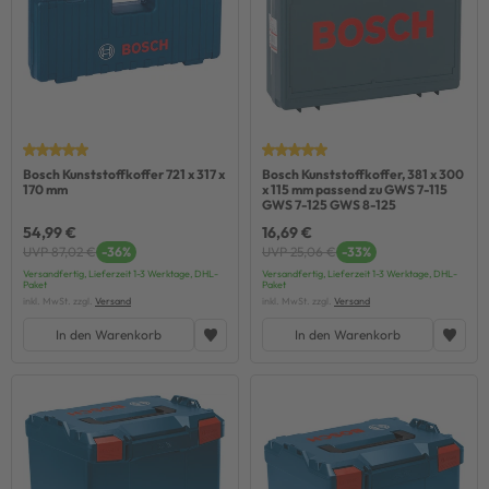
Bosch Kunststoffkoffer 721 x 317 x
Bosch Kunststoffkoffer, 381 x 300
170 mm
x 115 mm passend zu GWS 7-115
GWS 7-125 GWS 8-125
54,99 €
16,69 €
UVP 87,02 €
-36%
UVP 25,06 €
-33%
Versandfertig, Lieferzeit 1-3 Werktage, DHL-
Versandfertig, Lieferzeit 1-3 Werktage, DHL-
Paket
Paket
inkl. MwSt. zzgl.
Versand
inkl. MwSt. zzgl.
Versand
In den Warenkorb
In den Warenkorb