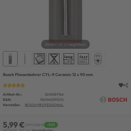
Klicken um zu vergrößern
Bosch Fliesenbohrer CYL-9 Ceramic 12 x 90 mm
Artikel-Nr.:
2608587166
EAN:
3165140599276
Hersteller:
BOSCH PROFESSIONAL
5,99 €
UVP 12,86 €
-53%
inkl. MwSt., ggf. zzgl.
Versandkosten