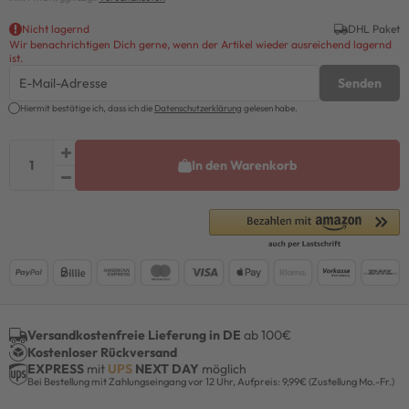
Nicht lagernd
DHL Paket
Wir benachrichtigen Dich gerne, wenn der Artikel wieder ausreichend lagernd
ist.
Senden
Hiermit bestätige ich, dass ich die
Daten­schutz­erklärung
gelesen habe.
In den Warenkorb
Versandkostenfreie Lieferung in DE
ab 100€
Kostenloser Rückversand
EXPRESS
mit
UPS
NEXT DAY
möglich
Bei Bestellung mit Zahlungseingang vor 12 Uhr, Aufpreis: 9,99€ (Zustellung Mo.-Fr.)