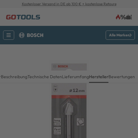
Kostenloser Versand in DE ab 100 € + kostenlose Retoure
Alle Marken
r
Beschreibung
Technische Daten
Lieferumfang
Hersteller
Bewertungen