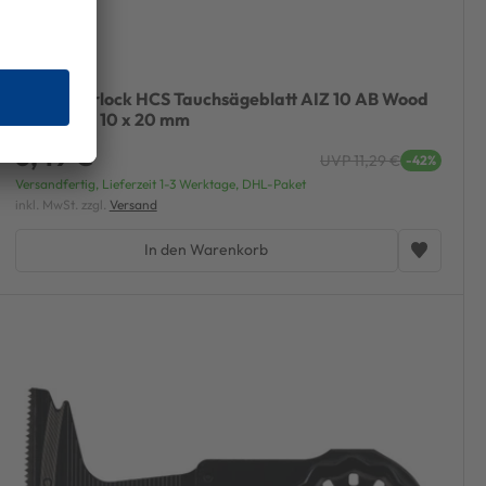
Bosch Starlock HCS Tauchsägeblatt AIZ 10 AB Wood
and Metal 10 x 20 mm
6,49 €
UVP 11,29 €
-42%
Versandfertig, Lieferzeit 1-3 Werktage, DHL-Paket
inkl. MwSt. zzgl.
Versand
In den Warenkorb