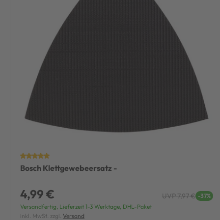
Bosch Klettgewebeersatz -
4,99 €
UVP 7,97 €
-37%
Versandfertig, Lieferzeit 1-3 Werktage, DHL-Paket
inkl. MwSt. zzgl.
Versand