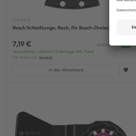
Bosch Schleifzunge, flach, für Bosch-Dreieckschleifer
7,19 €
UVP 13,49 €
-46%
Versandfertig, Lieferzeit 1-3 Werktage, DHL-Paket
inkl. MwSt. zzgl.
Versand
In den Warenkorb