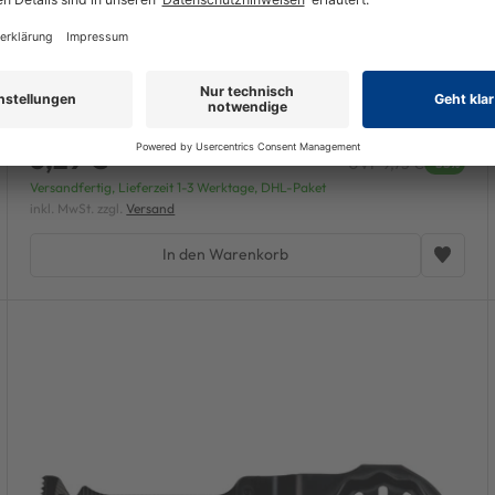
Bosch Schleifblatt-Set für Multischleifer 10-teilig 11
Löcher 102 x 62/93 mm K40
6,29 €
UVP 9,73 €
-35%
Versandfertig, Lieferzeit 1-3 Werktage, DHL-Paket
inkl. MwSt. zzgl.
Versand
In den Warenkorb