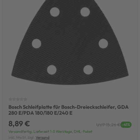
Bosch Schleifplatte für Bosch-Dreieckschleifer, GDA
280 E/PDA 180/180 E/240 E
8,89 €
UVP 15,26 €
-41%
Versandfertig, Lieferzeit 1-3 Werktage, DHL-Paket
inkl. MwSt. zzgl.
Versand