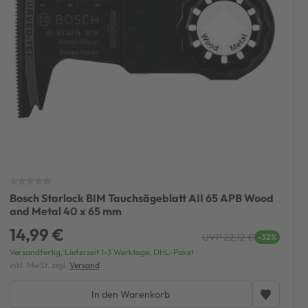
Bosch Starlock BIM Tauchsägeblatt AII 65 APB Wood
and Metal 40 x 65 mm
14,99 €
UVP 22,12 €
-32%
Versandfertig, Lieferzeit 1-3 Werktage, DHL-Paket
inkl. MwSt. zzgl.
Versand
In den Warenkorb