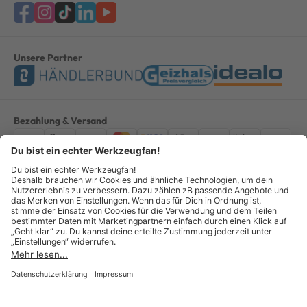
Unsere Partner
Bezahlung & Versand
Impressum
AGB
Datenschutz
Widerruf
Vertrag widerrufen
Alle Preise verstehen sich inkl. ges. MwSt. *Kostenloser Versand innerhalb
Deutschlands, bei Bestellungen ab 100,00 Euro.
© Copyright 2026 GOTOOLS GmbH - Alle Rechte vorbehalten. powered by
createyourtemplate