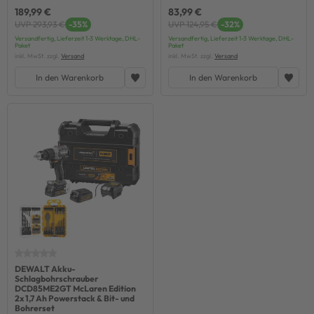
189,99 €
83,99 €
UVP 293,93 €
-35%
UVP 124,95 €
-32%
Versandfertig, Lieferzeit 1-3 Werktage, DHL-
Versandfertig, Lieferzeit 1-3 Werktage, DHL-
Paket
Paket
inkl. MwSt. zzgl.
Versand
inkl. MwSt. zzgl.
Versand
In den Warenkorb
In den Warenkorb
DEWALT Akku-
Schlagbohrschrauber
DCD85ME2GT McLaren Edition
2x 1,7 Ah Powerstack & Bit- und
Bohrerset