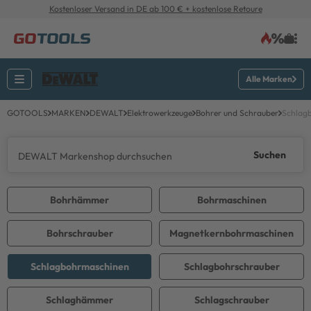
Kostenloser Versand in DE ab 100 € + kostenlose Retoure
Alle Marken
GOTOOLS
MARKEN
DEWALT
Elektrowerkzeuge
Bohrer und Schrauber
Schlag
Suchen
Bohrhämmer
Bohrmaschinen
Bohrschrauber
Magnetkernbohrmaschinen
Schlagbohrmaschinen
Schlagbohrschrauber
Schlaghämmer
Schlagschrauber