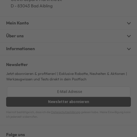
D - 83043 Bad Aibling
Mein Konto
Über uns
Informationen
Newsletter
Jetzt abonnieren & profitieren! | Exklusive Rabatte, Neuheiten & Aktionen |
Werkzeugwissen und Tests direkt in dein Postfach
Newsletter
abonnieren
Hiermit bestätige ich, dass ich die
Datenschutzerklärung
gelesen habe. Meine Einwilligung kann
ich jederzeit widerrufen.
Folge uns