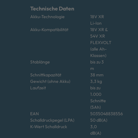
Technische Daten
Akku-Technologie
18V XR
Li-Ion
Akku-Kompatibilität
18V XR &
54V XR
FLEXVOLT
(alle Ah-
Klassen)
Stablänge
bis zu 3
m
Schnittkapazität
38 mm
Gewicht (ohne Akku)
3,3 kg
Laufzeit
bis zu
1.000
Schnitte
(5Ah)
EAN
5035048838556
Schalldruckpegel (LPA)
50 dB(A)
K-Wert Schalldruck
3,0
dB(A)