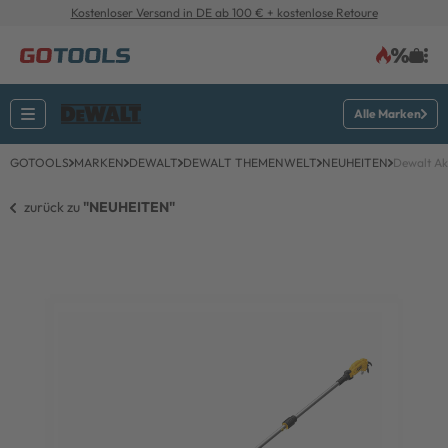
Kostenloser Versand in DE ab 100 € + kostenlose Retoure
Alle Marken
GOTOOLS
MARKEN
DEWALT
DEWALT THEMENWELT
NEUHEITEN
Dewalt A
zurück zu 
"NEUHEITEN"