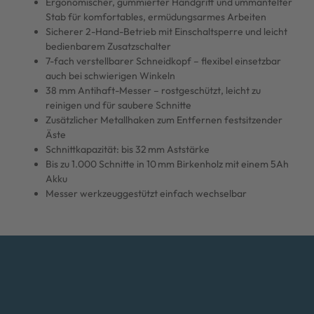
Ergonomischer, gummierter Handgriff und ummantelter
Stab für komfortables, ermüdungsarmes Arbeiten
Sicherer 2-Hand-Betrieb mit Einschaltsperre und leicht
bedienbarem Zusatzschalter
7-fach verstellbarer Schneidkopf – flexibel einsetzbar
auch bei schwierigen Winkeln
38 mm Antihaft-Messer – rostgeschützt, leicht zu
reinigen und für saubere Schnitte
Zusätzlicher Metallhaken zum Entfernen festsitzender
Äste
Schnittkapazität: bis 32 mm Aststärke
Bis zu 1.000 Schnitte in 10 mm Birkenholz mit einem 5Ah
Akku
Messer werkzeuggestützt einfach wechselbar