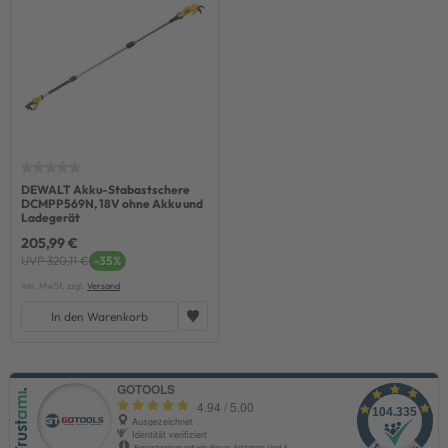
DEWALT Akku-Stabastschere
DCMPP569N, 18V ohne Akku und
Ladegerät
205,99 €
UVP 320,11 €
-35%
inkl. MwSt. zzgl.
Versand
In den Warenkorb