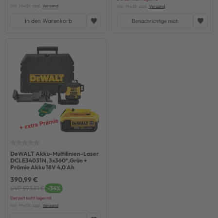
inkl. MwSt. zzgl.
Versand
inkl. MwSt. zzgl.
Versand
In den Warenkorb
Benachrichtige mich
DeWALT Akku-Multilinien-Laser
DCLE34031N, 3x360°,Grün +
Prämie Akku 18V 4,0 Ah
390,99 €
UVP 593,81 €
-34%
Derzeit nicht lagernd
inkl. MwSt. zzgl.
Versand