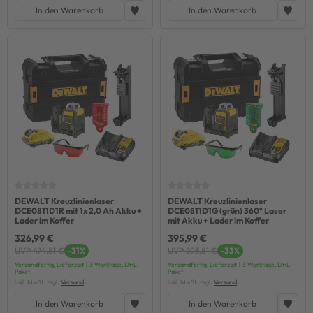
In den Warenkorb
In den Warenkorb
DEWALT Kreuzlinienlaser
DEWALT Kreuzlinienlaser
DCE0811D1R mit 1x 2,0 Ah Akku +
DCE0811D1G (grün) 360° Laser
Lader im Koffer
mit Akku + Lader im Koffer
326,99 €
395,99 €
UVP 474,81 €
-31%
UVP 593,81 €
-33%
Versandfertig, Lieferzeit 1-3 Werktage, DHL-
Versandfertig, Lieferzeit 1-3 Werktage, DHL-
Paket
Paket
inkl. MwSt. zzgl.
Versand
inkl. MwSt. zzgl.
Versand
In den Warenkorb
In den Warenkorb