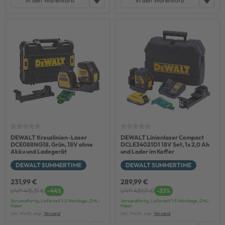
In den Warenkorb
In den Warenkorb
DEWALT Kreuzlinien-Laser
DEWALT Linienlaser Compact
DCE088NG18, Grün, 18V ohne
DCLE34021D1 18V Set, 1x 2,0 Ah
Akku und Ladegerät
und Lader im Koffer
DEWALT SUMMERTIME
DEWALT SUMMERTIME
231,99 €
289,99 €
UVP 415,31 €
-44%
UVP 439,11 €
-33%
Versandfertig, Lieferzeit 1-3 Werktage, DHL-
Versandfertig, Lieferzeit 1-3 Werktage, DHL-
Paket
Paket
inkl. MwSt. zzgl.
Versand
inkl. MwSt. zzgl.
Versand