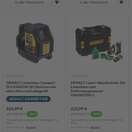
In den Warenkorb
In den Warenkorb
DEWALT Linienlaser Compact
DEWALT Laser-Messtechnik-Set
DCLE34021N 18V Basisversion
Linienlaser und
ohne Akku und Ladegerät
Entfernungsmesser
DW0887100-1
DEWALT SUMMERTIME
224,99 €
223,99 €
UVP 355,81 €
-36%
UVP 320,11 €
-30%
Versandfertig, Lieferzeit 1-3 Werktage, DHL-
Versandfertig, Lieferzeit 1-3 Werktage, DHL-
Paket
Paket
inkl. MwSt. zzgl.
Versand
inkl. MwSt. zzgl.
Versand