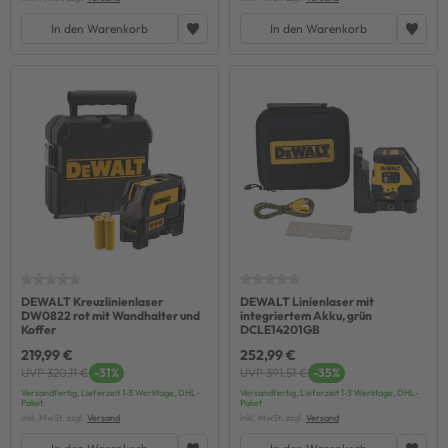
In den Warenkorb
In den Warenkorb
DEWALT Kreuzlinienlaser
DEWALT Linienlaser mit
DW0822 rot mit Wandhalter und
integriertem Akku, grün
Koffer
DCLE14201GB
219,99 €
252,99 €
UVP 320,11 €
-31%
UVP 391,51 €
-35%
Versandfertig, Lieferzeit 1-3 Werktage, DHL-
Versandfertig, Lieferzeit 1-3 Werktage, DHL-
Paket
Paket
inkl. MwSt. zzgl.
Versand
inkl. MwSt. zzgl.
Versand