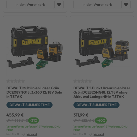
In den Warenkorb
In den Warenkorb
DEWALT Multilinien Laser Grün
DEWALT 5 Punkt Kreuzlinienlaser
DCE089NG18, 3x360 12/18V Solo
Grün DCE825NG18, 12/18V ohne
in TSTAK
Akku und Ladegerät in TSTAK
DEWALT SUMMERTIME
DEWALT SUMMERTIME
455,99 €
311,99 €
UVP 665,21 €
-31%
UVP 522,41 €
-40%
Versandfertig, Lieferzeit 1-3 Werktage, DHL-
Versandfertig, Lieferzeit 1-3 Werktage, DHL-
Paket
Paket
inkl. MwSt. zzgl.
Versand
inkl. MwSt. zzgl.
Versand