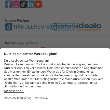
Unsere Partner
Bezahlung & Versand
Impressum
AGB
Datenschutz
Widerruf
Vertrag widerrufen
Alle Preise verstehen sich inkl. ges. MwSt. *Kostenloser Versand innerhalb
Deutschlands, bei Bestellungen ab 100,00 Euro.
© Copyright 2026 GOTOOLS GmbH - Alle Rechte vorbehalten. powered by
createyourtemplate