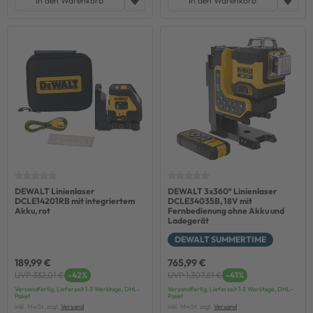
In den Warenkorb
In den Warenkorb
DEWALT Linienlaser
DEWALT 3x360° Linienlaser
DCLE14201RB mit integriertem
DCLE34035B, 18V mit
Akku, rot
Fernbedienung ohne Akku und
Ladegerät
DEWALT SUMMERTIME
189,99 €
765,99 €
UVP 332,01 €
-42%
UVP 1.307,81 €
-41%
Versandfertig, Lieferzeit 1-3 Werktage, DHL-
Versandfertig, Lieferzeit 1-3 Werktage, DHL-
Paket
Paket
inkl. MwSt. zzgl.
Versand
inkl. MwSt. zzgl.
Versand