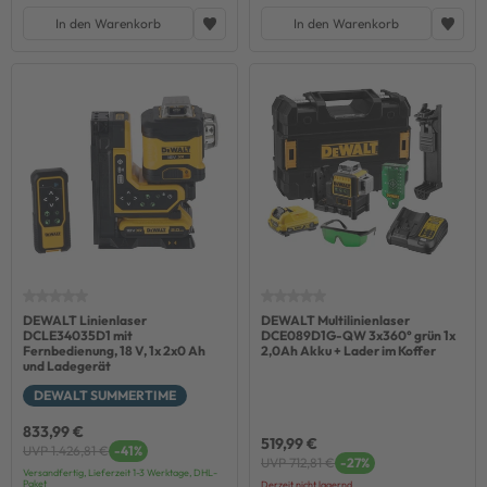
In den Warenkorb
In den Warenkorb
DEWALT Linienlaser
DEWALT Multilinienlaser
DCLE34035D1 mit
DCE089D1G-QW 3x360° grün 1x
Fernbedienung, 18 V, 1x 2x0 Ah
2,0Ah Akku + Lader im Koffer
und Ladegerät
DEWALT SUMMERTIME
833,99 €
519,99 €
UVP 1.426,81 €
-41%
UVP 712,81 €
-27%
Versandfertig, Lieferzeit 1-3 Werktage, DHL-
Paket
Derzeit nicht lagernd