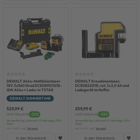
DEWALT Akku-Multilinienlaser
DEWALT Kreuzlinienlaser,
18V 3x360 Grad DCE089D1G18-
DCE0822D1R, rot, 1x 2,0 Ah und
QW Akku + Lader in TSTAK
Ladegerät im Koffer
DEWALT SUMMERTIME
529,99 €
259,99 €
UVP 784,21 €
-32%
UVP 403,41 €
-35%
Versandfertig, Lieferzeit 1-3 Werktage, DHL-
Versandfertig, Lieferzeit 1-3 Werktage, DHL-
Paket
Paket
inkl. MwSt. zzgl.
Versand
inkl. MwSt. zzgl.
Versand
In den Warenkorb
In den Warenkorb