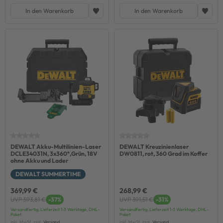
In den Warenkorb
In den Warenkorb
DEWALT Akku-Multilinien-Laser
DEWALT Kreuzinienlaser
DCLE34031N, 3x360°,Grün, 18V
DW0811, rot, 360 Grad im Koffer
ohne Akku und Lader
DEWALT SUMMERTIME
369,99 €
268,99 €
UVP 593,81 €
-37%
UVP 391,51 €
-31%
Versandfertig, Lieferzeit 1-3 Werktage, DHL-
Versandfertig, Lieferzeit 1-3 Werktage, DHL-
Paket
Paket
inkl. MwSt. zzgl.
Versand
inkl. MwSt. zzgl.
Versand