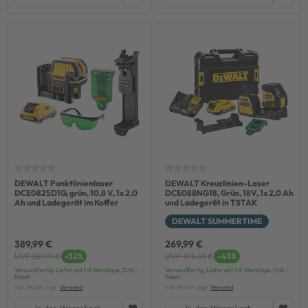
DEWALT Punktlinienlaser
DEWALT Kreuzlinien-Laser
DCE0825D1G, grün, 10,8 V, 1x 2,0
DCE088NG18, Grün, 18V, 1x 2,0 Ah
Ah und Ladegerät im Koffer
und Ladegerät in TSTAK
DEWALT SUMMERTIME
389,99 €
269,99 €
UVP 581,91 €
-32%
UVP 474,81 €
-43%
Versandfertig, Lieferzeit 1-3 Werktage, DHL-
Versandfertig, Lieferzeit 1-3 Werktage, DHL-
Paket
Paket
inkl. MwSt. zzgl.
Versand
inkl. MwSt. zzgl.
Versand