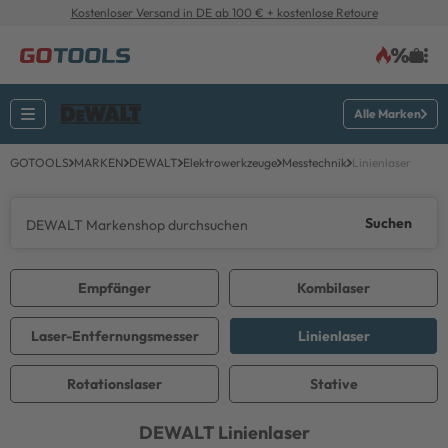
Kostenloser Versand in DE ab 100 € + kostenlose Retoure
Alle Marken
GOTOOLS
MARKEN
DEWALT
Elektrowerkzeuge
Messtechnik
Linienlaser
Suchen
Empfänger
Kombilaser
Laser-Entfernungsmesser
Linienlaser
Rotationslaser
Stative
DEWALT
Linienlaser