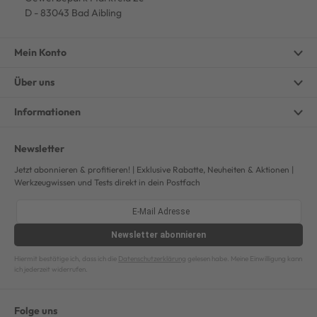
D - 83043 Bad Aibling
Mein Konto
Über uns
Informationen
Newsletter
Jetzt abonnieren & profitieren! | Exklusive Rabatte, Neuheiten & Aktionen |
Werkzeugwissen und Tests direkt in dein Postfach
Newsletter
abonnieren
Hiermit bestätige ich, dass ich die
Datenschutzerklärung
gelesen habe. Meine Einwilligung kann
ich jederzeit widerrufen.
Folge uns