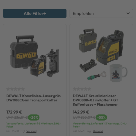
Alle Filter
DEWALT Kreuzlinien-Laser grün
DEWALT Kreuzlinienlaser
DW088CG im Transportkoffer
DW088K-XJ im Koffer + GT
Kaffeetasse + Flaschenner
172,99 €
142,99 €
UVP 236,81 €
-26%
UVP 320,07 €
-55%
Versandfertig, Lieferzeit 1-3 Werktage, DHL-
Versandfertig, Lieferzeit 1-3 Werktage, DHL-
Paket
Paket
inkl. MwSt. zzgl.
Versand
inkl. MwSt. zzgl.
Versand