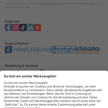
Hiermit bestätige ich, dass ich die
Datenschutzerklärung
gelesen habe. Meine Einwilligung kann
ich jederzeit widerrufen.
Folge uns
Unsere Partner
Bezahlung & Versand
Impressum
AGB
Datenschutz
Widerruf
Vertrag widerrufen
Alle Preise verstehen sich inkl. ges. MwSt. *Kostenloser Versand innerhalb
Deutschlands, bei Bestellungen ab 100,00 Euro.
© Copyright 2026 GOTOOLS GmbH - Alle Rechte vorbehalten. powered by