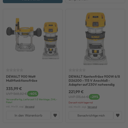
DEWALT 900 Watt
DEWALT Kantenfräse 900W 6/8
Mulitfunktionsfräse
D26200 - 115 V Anschluß -
Adapter auf 230V notwendig
335,99 €
221,99 €
UVP 568,82 €
-40%
UVP 315,66 €
-29%
Versandfertig, Lieferzeit 1-3 Werktage, DHL-
Paket
Derzeit nicht lagernd
inkl. MwSt. zzgl.
Versand
inkl. MwSt. zzgl.
Versand
In den Warenkorb
Benachrichtige mich