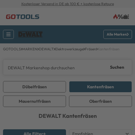
Kostenloser Versand in DE ab 100 € + kostenlose Retoure
Alle Marken
GOTOOLS
MARKEN
DEWALT
Elektrowerkzeuge
Fräsen
Kantenfräsen
Suchen
Dübelfräsen
Kantenfräsen
Mauernutfräsen
Oberfräsen
DEWALT
Kantenfräsen
Alle Filter