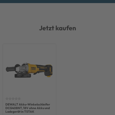
Jetzt kaufen
DEWALT Akku-Winkelschleifer
DCG408NT, 18V ohne Akku und
Ladegerät in TSTAK