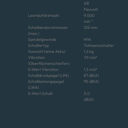
XR
Flexvolt
Leerlaufdrehzahl
9.000
min⁻¹
Scheibendurchmesser
125 mm
(max.)
Spindelgewinde
M14
Schaltertyp
Totmannschalter
Gewicht (ohne Akku)
1,6 kg
Vibration
7,9 m/s²
(Oberflächenschleifen)
K-Wert Vibration
1,5 m/s²
Schalldruckpegel (LPA)
87 dB(A)
Schallleistungspegel
95 dB(A)
(LWA)
K-Wert Schall
3,0
dB(A)