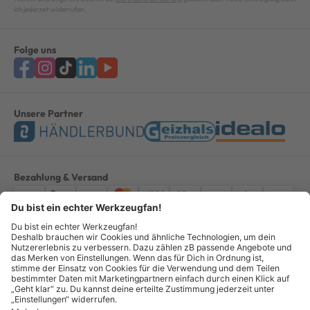
ich jederzeit widerrufen.
Folge uns
Unsere Partner
Bezahlung & Versand
Impressum
AGB
Datenschutz
Widerruf
Vertrag widerrufen
Alle Preise verstehen sich inkl. ges. MwSt. *Kostenloser Versand innerhalb
Deutschlands, bei Bestellungen ab 100,00 Euro.
© Copyright 2026 GOTOOLS GmbH - Alle Rechte vorbehalten. powered by
createyourtemplate