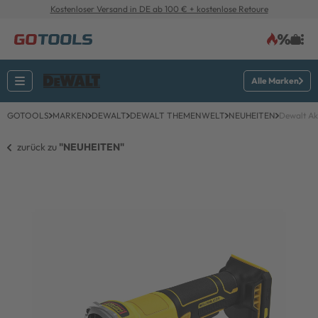
Kostenloser Versand in DE ab 100 € + kostenlose Retoure
Alle Marken
GOTOOLS
MARKEN
DEWALT
DEWALT THEMENWELT
NEUHEITEN
Dewalt Ak
zurück zu 
"NEUHEITEN"