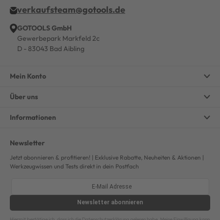
verkaufsteam@gotools.de
GOTOOLS GmbH
Gewerbepark Markfeld 2c
D - 83043 Bad Aibling
Mein Konto
Über uns
Informationen
Newsletter
Jetzt abonnieren & profitieren! | Exklusive Rabatte, Neuheiten & Aktionen |
Werkzeugwissen und Tests direkt in dein Postfach
Newsletter
abonnieren
Hiermit bestätige ich, dass ich die
Datenschutzerklärung
gelesen habe. Meine Einwilligung kann