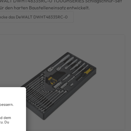
WALT DWHT48335RC-0 TOUGHSERIES Schlagschnur-Set
ür den harten Baustelleneinsatz entwickelt.
ecke das DeWALT DWHT48335RC-0