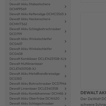
Dewalt Akku Stabastschere
DCMPP569
Dewalt Akku Kettensäge DCMCS565
Dewalt Akku Heckenschere
DCMHT562
Dewalt Akku Schlagbohrschrauber
DCD799
Dewalt Akku Winkelschleifer
DCG407
Dewalt Akku Winkelschleifer
DCG408
Dewalt Kombilaser DCLE14251GB-XJ
Dewalt Multilinienlaser
DCLE14301GB-XJ
Dewalt Akku Metallhandkreissäge
DCS383
Dewalt Akku Bohrschrauber DCD794
Dewalt Linienlaser DCLE34035B
DEWALT AK
Dewalt Akku Kombihammer DCH416
Der DeWalt D
Dewalt Akku Oberfräse DCW620
Dewalt Akku Schlagschrauber
schwere Schrau