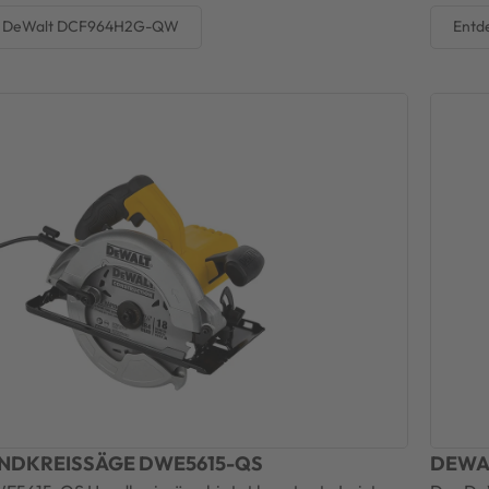
n DeWalt DCF964H2G-QW
Entd
NDKREISSÄGE DWE5615-QS
DEWA