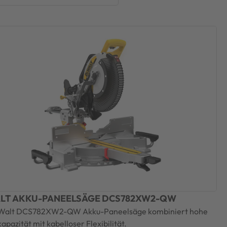
LT AKKU-PANEELSÄGE DCS782XW2-QW
Walt DCS782XW2-QW Akku-Paneelsäge kombiniert hohe
kapazität mit kabelloser Flexibilität.