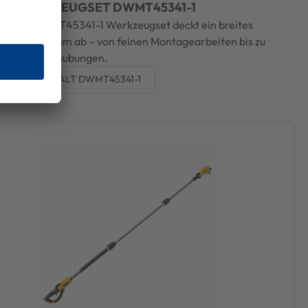
LT WERKZEUGSET DWMT45341-1
WALT DWMT45341-1 Werkzeugset deckt ein breites
ungsspektrum ab – von feinen Montagearbeiten bis zu
llen Verschraubungen.
ecke das DeWALT DWMT45341-1